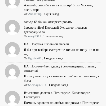
Алексей, спасибо вам за помощь! Я из Москвы,
очень пере...
От
Annaarhip
,
4 дня назад
сальдо 68.04 как откоректировать
Здравствуйте! Прошлый бухгалтер, подавая
декларацию за ...
От
mary0311
,
1 неделя назад
НА: Покупка школьной мебели
Я бы при выборе смотрел не только на цену, но и на
то, ...
От
Egorick01
,
1 неделя назад
НА: Посоветуйте гадалку (рекомендации, отзывы,
контакты)
Когда у моего мужа начались проблемы с памятью, я
была ...
От
Snejnaya2016
,
1 неделя назад
Взыскание долгов в Пятигорске, Кисловодске,
Ессентуках
Помощь адвоката по любым вопросам в Пятигорске,