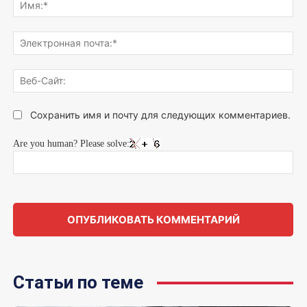
что
Им
думаете...
Эле
поч
Веб
Сай
Сохранить имя и почту для следующих комментариев.
Are you human? Please solve:
Статьи по теме