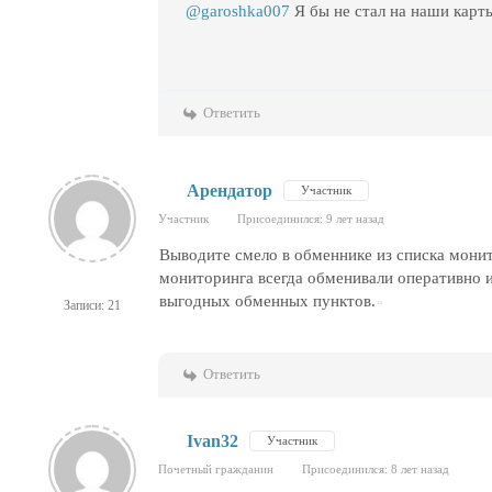
@garoshka007
Я бы не стал на наши карт
Ответить
Арендатор
Участник
Участник
Присоединился: 9 лет назад
Выводите смело в обменнике из списка монит
мониторинга всегда обменивали оперативно и
выгодных обменных пунктов.
Записи: 21
Ответить
Ivan32
Участник
Почетный гражданин
Присоединился: 8 лет назад