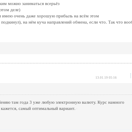
аким можно заниматься всерьёз
этом деле)
 и имею очень даже хорошую прибыль на всём этом
подкинул), на нём куча направлений обмена, если что. Так что во
13.01.19 05:16
еняю там года 3 уже любую электронную валюту. Курс намного
 кажется, самый оптимальный вариант.