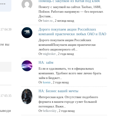
Помощь с закупкой из Китая под ключ
Помогу с закупкой на сайтах Taobao, 1688,
Пойзон. Работаю напрямую — без переплат.
Доставк...
От
baier-ru
,
2 месяца назад
Дорого покупаем акции Российских
.17 04:39
компаний практически любых ОАО и ПАО
Дорого покупаем акции Российских
ом вы
компанийПокупаем акции практически
любого акционерного об...
От
migbroker
,
2 года назад
НА: займ
Если и одалживать, то в официальных
компаниях. Удобнее всего мне лично брать
займ в Бюджет...
От
koenn
,
2 года назад
НА: Бизнес вашей мечты
.17 05:35
Интересная идея. Отсутствие подобного
формата в вашем городе сулит большой
потенциал. Важн...
выводи
От
belkovskiy
,
2 года назад