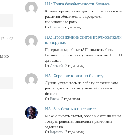
НА: Точка безубыточности бизнеса
Каждое предприятие для обеспечения своего
развития обязательно определяет
минимальные рамк...
От
Ирина
,
2 года назад
НА: Продвижение сайтов крауд-ссылками
.17 14:23
на форумах
Продолжаем работать! Пополнены базы.
Готовы поработать с узкими нишами. Наш ТГ
ом но
для связи:
От
Алексей
,
2 года назад
НА: Хорошие книги по бизнесу
Лучше устройтесь на работу помощником
руководителя. так вы у знаете больше о
бизнесе.
От
Елена
,
2 года назад
НА: Заработать в интернете
Можно писать статьи, обзоры с отзывами на
товары, рецепты, выполнять различные
задания на ...
От
Карлито
,
3 года назад