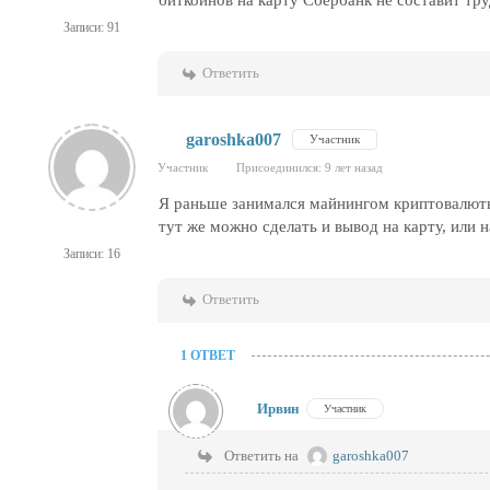
биткоинов на карту Сбербанк не составит тру
Записи: 91
Ответить
garoshka007
Участник
Участник
Присоединился: 9 лет назад
Я раньше занимался майнингом криптовалюты
тут же можно сделать и вывод на карту, или
Записи: 16
Ответить
1 ОТВЕТ
Ирвин
Участник
Ответить на
garoshka007