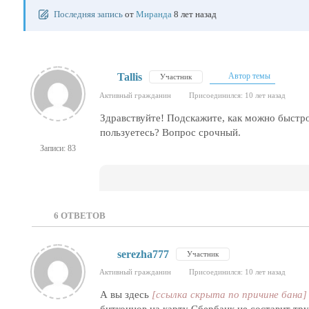
Последняя запись
от
Миранда
8 лет назад
Tallis
Автор темы
Участник
Активный гражданин
Присоединился: 10 лет назад
Здравствуйте! Подскажите, как можно быстр
пользуетесь? Вопрос срочный.
Записи: 83
6
ОТВЕТОВ
serezha777
Участник
Активный гражданин
Присоединился: 10 лет назад
А вы здесь
[ссылка скрыта по причине бана]