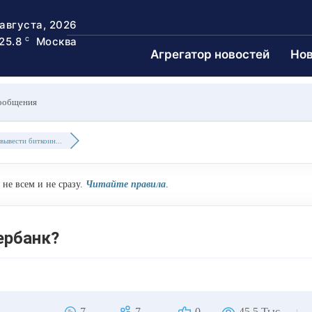
 августа, 2026
25.8
Москва
C
Агрегатор новостей
Нов
ообщения
вывести биткоин...
не всем и не сразу.
Читайте правила
.
ербанк?
7
7
0
45.5 Тыс.