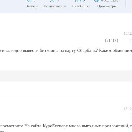
Записи
Пользователи
Reactions
Просмотры
15.12
[#1418]
о и выгодно вывести биткоины на карту Сбербанк? Каким обменник
15.12
посмотрите На сайте КурсEксперт много выгодных предложений, 