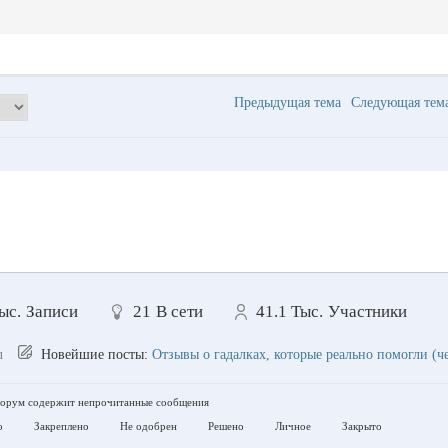
Предыдущая тема
Следующая те
ыс.
Записи
21
В сети
41.1 Тыс.
Участники
u
Новейшие посты:
Отзывы о гадалках, которые реально помогли (ч
рум содержит непрочитанные сообщения
о
Закреплено
Не одобрен
Решено
Личное
Закрыто