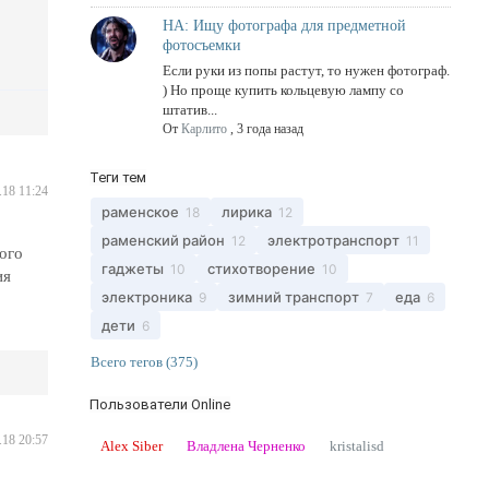
НА: Ищу фотографа для предметной
фотосъемки
Если руки из попы растут, то нужен фотограф.
) Но проще купить кольцевую лампу со
штатив...
От
Карлито
,
3 года назад
Теги тем
.18 11:24
раменское
лирика
18
12
раменский район
электротранспорт
12
11
ого
гаджеты
стихотворение
10
10
ия
электроника
зимний транспорт
еда
9
7
6
дети
6
Всего тегов (375)
Пользователи Online
.18 20:57
Alex Siber
Владлена Черненко
kristalisd