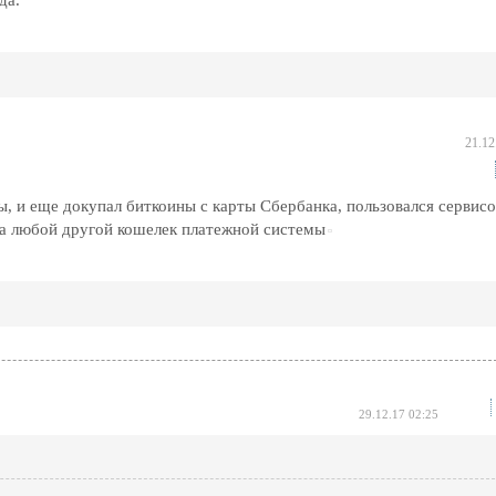
да.
21.12
, и еще докупал биткоины с карты Сбербанка, пользовался сервис
 на любой другой кошелек платежной системы
29.12.17 02:25