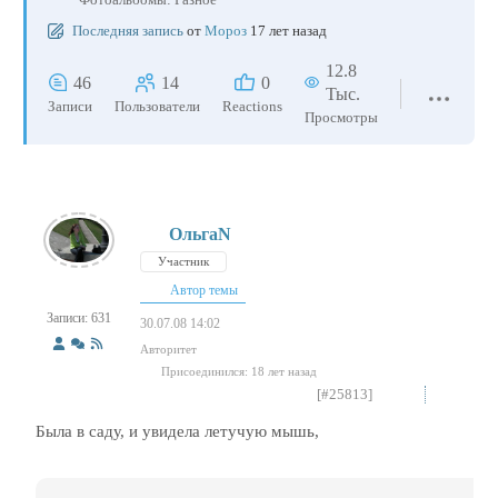
Последняя запись
от
Мороз
17 лет назад
12.8
46
14
0
Тыс.
Записи
Пользователи
Reactions
Просмотры
ОльгаN
Участник
Автор темы
Записи: 631
30.07.08 14:02
Авторитет
Присоединился: 18 лет назад
[#25813]
Была в саду, и увидела летучую мышь,