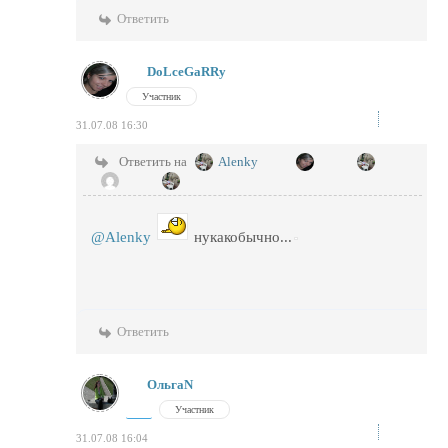
Ответить
DoLceGaRRy
Участник
31.07.08 16:30
Ответить на
Alenky
@Alenky
нукакобычно...
Ответить
ОльгаN
Участник
31.07.08 16:04