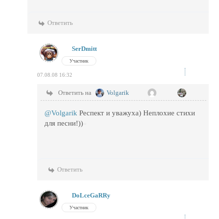
Ответить
SerDmitt
Участник
07.08.08 16:32
Ответить на
Volgarik
@Volgarik
Респект и уважуха) Неплохие стихи
для песни!))
Ответить
DoLceGaRRy
Участник