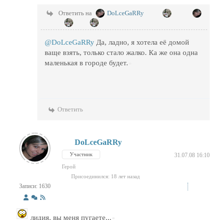
Ответить на
DoLceGaRRy
@DoLceGaRRy
Да, ладно, я хотела её домой
ваще взять, только стало жалко. Ка же она одна
маленькая в городе будет.
Ответить
DoLceGaRRy
Участник
31.07.08 16:10
Герой
Присоединился: 18 лет назад
Записи: 1630
лидия, вы меня пугаете...