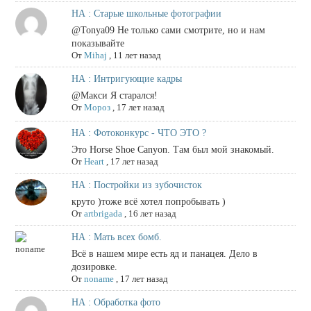
НА : Старые школьные фотографии
@Tonya09 Не только сами смотрите, но и нам
показывайте
От
Mihaj
,
11 лет назад
НА : Интригующие кадры
@Макси Я старался!
От
Мороз
,
17 лет назад
НА : Фотоконкурс - ЧТО ЭТО ?
Это Horse Shoe Canyon. Там был мой знакомый.
От
Heart
,
17 лет назад
НА : Постройки из зубочисток
круто )тоже всё хотел попробывать )
От
artbrigada
,
16 лет назад
НА : Мать всех бомб.
Всё в нашем мире есть яд и панацея. Дело в
дозировке.
От
noname
,
17 лет назад
НА : Обработка фото