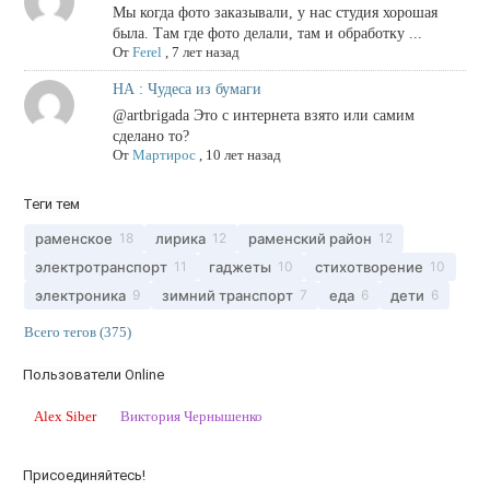
Мы когда фото заказывали, у нас студия хорошая
была. Там где фото делали, там и обработку ...
От
Ferel
,
7 лет назад
НА : Чудеса из бумаги
@artbrigada Это с интернета взято или самим
сделано то?
От
Мартирос
,
10 лет назад
Теги тем
раменское
лирика
раменский район
18
12
12
электротранспорт
гаджеты
стихотворение
11
10
10
электроника
зимний транспорт
еда
дети
9
7
6
6
Всего тегов (375)
Пользователи Online
Alex Siber
Виктория Чернышенко
Присоединяйтесь!