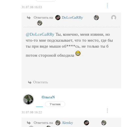
31.07.08 16:03
Ответить на
DoLceGaRRy
@DoLceGaRRy
Ты, конечно, меня извини, но
что-то мне подсказывает, что то место, где бы
ты при виде мыши об****сь, не только ты б
потом стороной обходила
Ответить
ОльгаN
Участник
31.07.08 16:22
Ответить на
Alenky