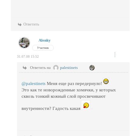
Ответить
Alenky
Участник
31.07.08 15:52
Ответить на
palestinets
@palestinets
Меня еще раз передернуло!
Это как те новорожденные хомячки, у которых
сквозь тонкий кожный слой просвечивают
внутренности? Гадость какая