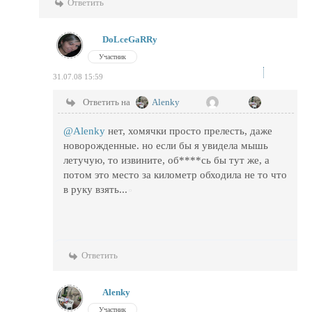
Ответить
DoLceGaRRy
Участник
31.07.08 15:59
Ответить на
Alenky
@Alenky
нет, хомячки просто прелесть, даже
новорожденные. но если бы я увидела мышь
летучую, то извините, об****сь бы тут же, а
потом это место за километр обходила не то что
в руку взять...
Ответить
Alenky
Участник