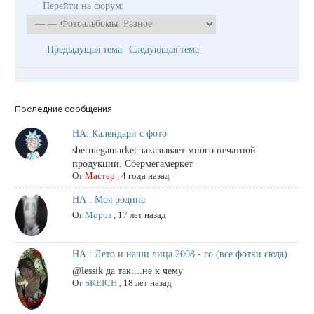
Перейти на форум:
Предыдущая тема
Следующая тема
Последние сообщения
НА: Календари с фото
sbermegamarket заказывает много печатной
продукции. Сбермегамеркет
От
Мастер
,
4 года назад
НА : Моя родина
От
Мороз
,
17 лет назад
НА : Лето и наши лица 2008 - го (все фотки сюда)
@lessik да так....не к чему
От
SKEICH
,
18 лет назад