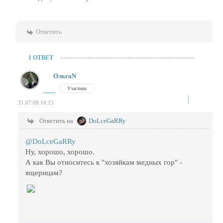
Ответить
1 ОТВЕТ
ОльгаN
Участник
31.07.08 16:15
Ответить на
DoLceGaRRy
@DoLceGaRRy
Ну, хорошо, хорошо.
А как Вы относитесь к "хозяйкам медных гор" -
ящерицам?