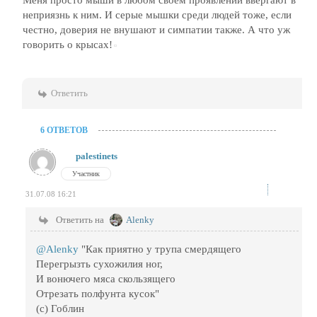
Меня просто мыши в любом своем проявлении ввергают в
неприязнь к ним. И серые мышки среди людей тоже, если
честно, доверия не внушают и симпатии также. А что уж
говорить о крысах!
Ответить
6 ОТВЕТОВ
palestinets
Участник
31.07.08 16:21
Ответить на
Alenky
@Alenky
"Как приятно у трупа смердящего
Перегрызть сухожилия ног,
И вонючего мяса скользящего
Отрезать полфунта кусок"
(с) Гоблин