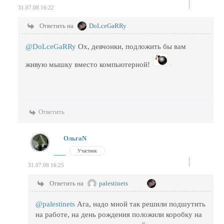
31.07.08 16:22
Ответить на
DoLceGaRRy
@DoLceGaRRy
Ох, девчонки, подложить бы вам
живую мышку вместо компьютерной!
Ответить
ОльгаN
Участник
31.07.08 16:25
Ответить на
palestinets
@palestinets
Ага, надо мной так решили подшутить
на работе, на день рождения положили коробку на