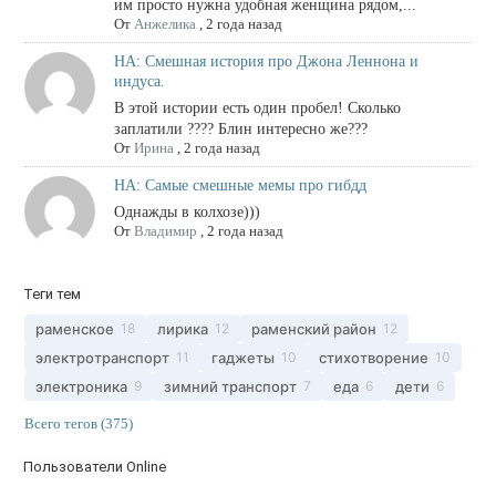
им просто нужна удобная женщина рядом,...
От
Анжелика
,
2 года назад
НА: Смешная история про Джона Леннона и
индуса.
В этой истории есть один пробел! Сколько
заплатили ???? Блин интересно же???
От
Ирина
,
2 года назад
НА: Самые смешные мемы про гибдд
Однажды в колхозе)))
От
Владимир
,
2 года назад
Теги тем
раменское
лирика
раменский район
18
12
12
электротранспорт
гаджеты
стихотворение
11
10
10
электроника
зимний транспорт
еда
дети
9
7
6
6
Всего тегов (375)
Пользователи Online