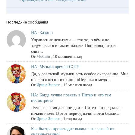
Последние сообщения
НА: Казино
Управление деньгами — это то, о чём я не
задумывался в самом начале. Пополнял, играл,
слив...
От
MsSmitt
,
10 месяцев назад
НА: Музыка времён СССР
Да, у советской музыки есть особое очарование. Мне
нравятся песни из кино: «Песенка о медв...
От
Ирина Зинина
,
12 месяцев назад
НА: Когда лучше поехать в Питер и что там
посмотреть?
Лучшее время для поездки в Питер – конец мая –
начало июля. В этот период начинаются белые...
От
Ирина Зинина
,
1 год назад
Как быстро происходит вывод выигрышей из
онлайн-казино?