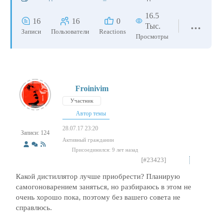
16.5
16
16
0
Тыс.
Записи
Пользователи
Reactions
Просмотры
Froinivim
Участник
Автор темы
28.07.17 23:20
Записи: 124
Активный гражданин
Присоединился: 9 лет назад
[#23423]
Какой дистиллятор лучше приобрести? Планирую
самогоноварением заняться, но разбираюсь в этом не
очень хорошо пока, поэтому без вашего совета не
справлюсь.