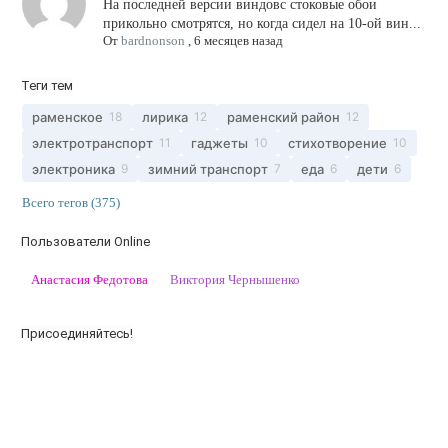
На последней версии виндовс стоковые обои
прикольно смотрятся, но когда сидел на 10-ой вин...
От
bardnonson
,
6 месяцев назад
Теги тем
раменское
лирика
раменский район
18
12
12
электротранспорт
гаджеты
стихотворение
11
10
10
электроника
зимний транспорт
еда
дети
9
7
6
6
Всего тегов (375)
Пользователи Online
Анастасия Федотова
Виктория Чернышенко
Присоединяйтесь!