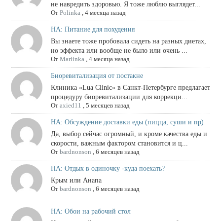
не навредить здоровью. Я тоже люблю выглядет...
От
Polinka
,
4 месяца назад
НА: Питание для похудения
Вы знаете тоже пробовала сидеть на разных диетах,
но эффекта или вообще не было или очень ...
От
Mariinka
,
4 месяца назад
Биоревитализация от постакне
Клиника «Lua Clinic» в Санкт-Петербурге предлагает
процедуру биоревитализации для коррекци...
От
axied11
,
5 месяцев назад
НА: Обсуждение доставки еды (пицца, суши и пр)
Да, выбор сейчас огромный, и кроме качества еды и
скорости, важным фактором становится и ц...
От
bardnonson
,
6 месяцев назад
НА: Отдых в одиночку -куда поехать?
Крым или Анапа
От
bardnonson
,
6 месяцев назад
НА: Обои на рабочий стол