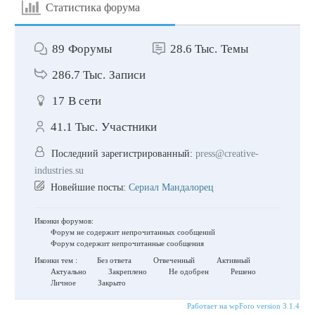
Статистика форума
89
Форумы
28.6 Тыс.
Темы
286.7 Тыс.
Записи
17
В сети
41.1 Тыс.
Участники
Последний зарегистрированный:
press@creative-
industries.su
Новейшие посты:
Сериал Мандалорец
Иконки форумов:
Форум не содержит непрочитанных сообщений
Форум содержит непрочитанные сообщения
Иконки тем :
Без ответа
Отвеченный
Активный
Актуально
Закреплено
Не одобрен
Решено
Личное
Закрыто
Работает на wpForo version 3.1.4