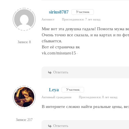
sirius8787
Участник
Активист
Присоединился: 7 лет назад
Мне вот эта девушка гадала! Помогла мужа ве
Очень точно все сказала, и на картах и по фо
сбывается.
Записи: 8
Вот её страничка вк
vk.com/misstaro15
Ответить
Leya
Участник
Активный гражданин
Присоединился: 8 лет назад
В интернете сложно найти реальные цены, ве
Записи: 217
Ответить