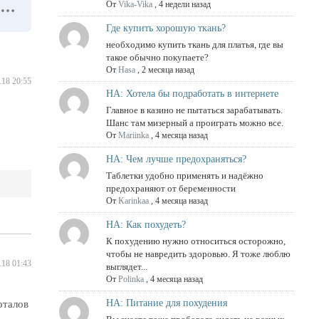
От
Vika-Vika
,
4 недели назад
Где купить хорошую ткань?
необходимо купить ткань для платья, где вы
такое обычно покупаете?
От
Hasa
,
2 месяца назад
.18 20:55
НА: Хотела бы подработать в интернете
Главное в казино не пытаться зарабатывать.
Шанс там мизерный а проиграть можно все.
От
Mariinka
,
4 месяца назад
НА: Чем лучше предохраняться?
Таблетки удобно применять и надёжно
предохраняют от беременности
От
Karinkaa
,
4 месяца назад
НА: Как похудеть?
К похудению нужно относиться осторожно,
чтобы не навредить здоровью. Я тоже люблю
.18 01:43
выглядет...
От
Polinka
,
4 месяца назад
НА: Питание для похудения
рталов