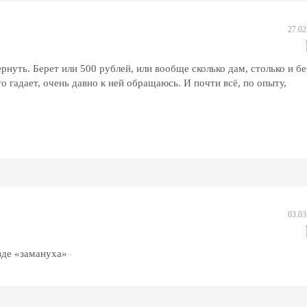
27.02
рнуть. Берет или 500 рублей, или вообще сколько дам, столько и бе
то гадает, очень давно к ней обращаюсь. И почти всё, по опыту,
03.03
зде «замануха»