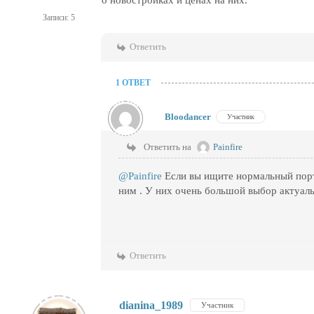
о новостройках и ценах на них.
Записи: 5
Ответить
1 ОТВЕТ
Bloodancer
Участник
Ответить на
Painfire
@Painfire
Если вы ищите нормальный порт
ним . У них очень большой выбор актуал
Ответить
dianina_1989
Участник