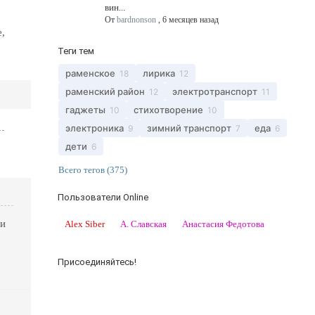
вин...
От
bardnonson
,
6 месяцев назад
,
Теги тем
раменское
лирика
18
12
раменский район
электротранспорт
12
11
гаджеты
стихотворение
10
10
электроника
зимний транспорт
еда
9
7
6
дети
6
Всего тегов (375)
Пользователи Online
ли
Alex Siber
А. Славская
Анастасия Федотова
Присоединяйтесь!