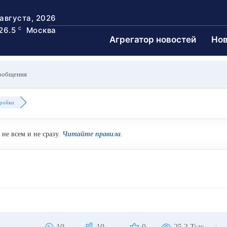
 августа, 2026
26.5
Москва
C
Агрегатор новостей
Нов
ообщения
ройки
не всем и не сразу.
Читайте правила
.
10
10
0
25.3 Тыс.