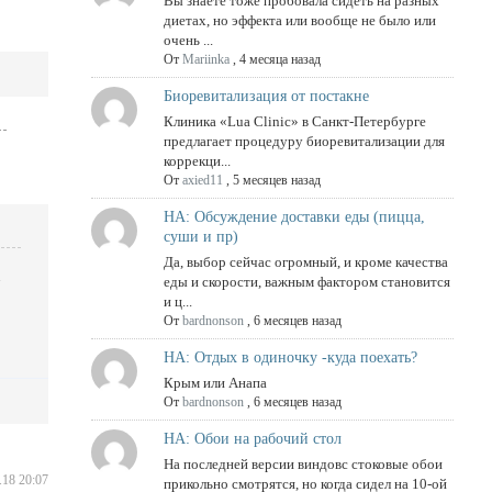
Вы знаете тоже пробовала сидеть на разных
диетах, но эффекта или вообще не было или
очень ...
От
Mariinka
,
4 месяца назад
Биоревитализация от постакне
Клиника «Lua Clinic» в Санкт-Петербурге
предлагает процедуру биоревитализации для
коррекци...
От
axied11
,
5 месяцев назад
НА: Обсуждение доставки еды (пицца,
суши и пр)
Да, выбор сейчас огромный, и кроме качества
еды и скорости, важным фактором становится
и ц...
От
bardnonson
,
6 месяцев назад
НА: Отдых в одиночку -куда поехать?
Крым или Анапа
От
bardnonson
,
6 месяцев назад
НА: Обои на рабочий стол
На последней версии виндовс стоковые обои
.18 20:07
прикольно смотрятся, но когда сидел на 10-ой