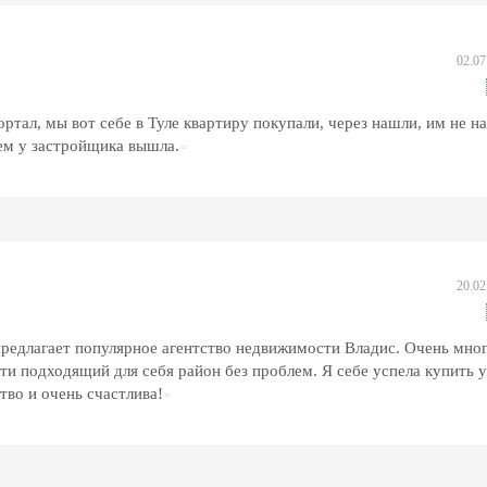
02.07
тал, мы вот себе в Туле квартиру покупали, через нашли, им не н
чем у застройщика вышла.
20.02
предлагает популярное агентство недвижимости Владис. Очень мно
и подходящий для себя район без проблем. Я себе успела купить 
тво и очень счастлива!