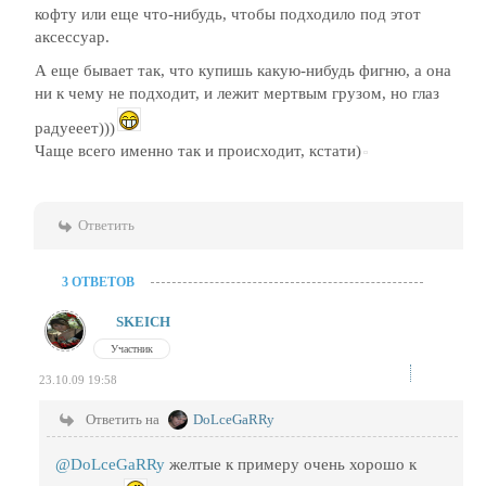
кофту или еще что-нибудь, чтобы подходило под этот
аксессуар.
А еще бывает так, что купишь какую-нибудь фигню, а она
ни к чему не подходит, и лежит мертвым грузом, но глаз
радуееет)))
Чаще всего именно так и происходит, кстати)
Ответить
3 ОТВЕТОВ
SKEICH
Участник
23.10.09 19:58
Ответить на
DoLceGaRRy
@DoLceGaRRy
желтые к примеру очень хорошо к