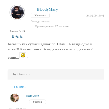
BloodyMary
Участник
24.10.09 16:46
Легенда портала
Присоединился: 17 лет назад
Записи: 5624
Бегаешь как сумасшедшая по ТЦам...А везде одно и
тоже!!! Как на рынке! А ведь нужна всего одна или 2
вещи...
Ответить
1 ОТВЕТ
Natawkin
Участник
24.10.09 16:52