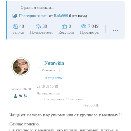
О разном женском...
Последняя запись
от
Rada999
6 лет назад
48
38
0
7,049
Записи
Пользователи
Reactions
Просмотры
Natawkin
Участник
Автор темы
23.10.09 16:18
Записи: 10258
Легенда портала
Присоединился: 18 лет назад
[#20688]
Чаще от мелкого к крупному или от крупного к мелкому?!
Сейчас поясню.
От крупного к мелкому: это купили, например, платье, а