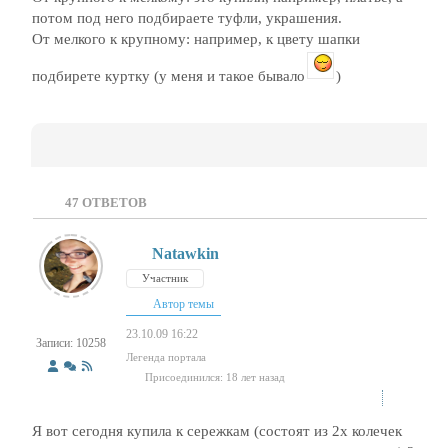
потом под него подбираете туфли, украшения.
От мелкого к крупному: например, к цвету шапки
подбирете куртку (у меня и такое бывало
)
47
ОТВЕТОВ
Natawkin
Участник
Автор темы
23.10.09 16:22
Записи: 10258
Легенда портала
Присоединился: 18 лет назад
Я вот сегодня купила к сережкам (состоят из 2х колечек