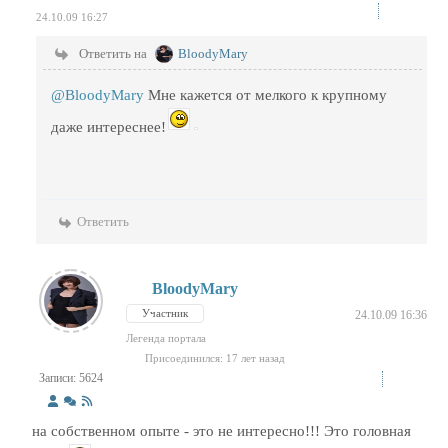
24.10.09 16:27
Ответить на
BloodyMary
@BloodyMary
Мне кажется от мелкого к крупному
даже интереснее!
Ответить
BloodyMary
Участник
24.10.09 16:36
Легенда портала
Присоединился: 17 лет назад
Записи: 5624
на собственном опыте - это не интересно!!! Это головная