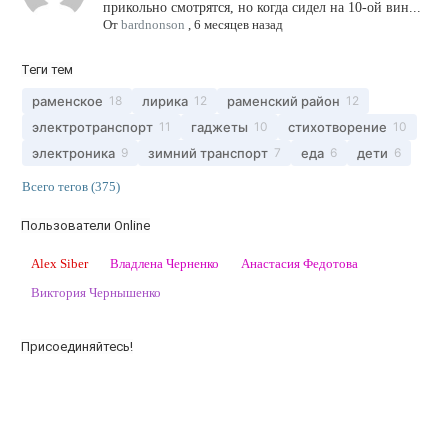
прикольно смотрятся, но когда сидел на 10-ой вин...
От
bardnonson
,
6 месяцев назад
Теги тем
раменское
лирика
раменский район
18
12
12
электротранспорт
гаджеты
стихотворение
11
10
10
электроника
зимний транспорт
еда
дети
9
7
6
6
Всего тегов (375)
Пользователи Online
Alex Siber
Владлена Черненко
Анастасия Федотова
Виктория Чернышенко
Присоединяйтесь!