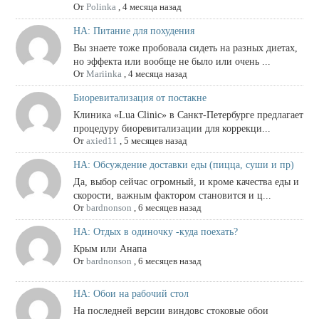
От
Polinka
,
4 месяца назад
НА: Питание для похудения
Вы знаете тоже пробовала сидеть на разных диетах,
но эффекта или вообще не было или очень ...
От
Mariinka
,
4 месяца назад
Биоревитализация от постакне
Клиника «Lua Clinic» в Санкт-Петербурге предлагает
процедуру биоревитализации для коррекци...
От
axied11
,
5 месяцев назад
НА: Обсуждение доставки еды (пицца, суши и пр)
Да, выбор сейчас огромный, и кроме качества еды и
скорости, важным фактором становится и ц...
От
bardnonson
,
6 месяцев назад
НА: Отдых в одиночку -куда поехать?
Крым или Анапа
От
bardnonson
,
6 месяцев назад
НА: Обои на рабочий стол
На последней версии виндовс стоковые обои