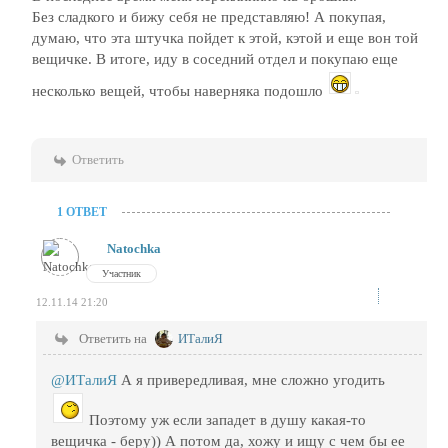
Без сладкого и бижу себя не представляю! А покупая,
думаю, что эта штучка пойдет к этой, кэтой и еще вон той
вещичке. В итоге, иду в соседний отдел и покупаю еще
несколько вещей, чтобы наверняка подошло
Ответить
1 ОТВЕТ
Natochka
Участник
12.11.14 21:20
Ответить на
ИТалиЯ
@ИТалиЯ
А я привередливая, мне сложно угодить
Поэтому уж если западет в душу какая-то
вещичка - беру)) А потом да, хожу и ищу с чем бы ее