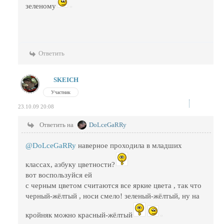
зеленому
Ответить
SKEICH
Участник
23.10.09 20:08
Ответить на
DoLceGaRRy
@DoLceGaRRy
наверное проходила в младших
классах, азбуку цветности?
вот воспользуйся ей
с черным цветом считаются все яркие цвета , так что
черный-жёлтый , носи смело! зеленый-жёлтый, ну на
кройняк можно красный-жёлтый