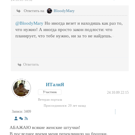
Ответить на
BloodyMary
@BloodyMary
Но иногда везет и находишь как раз то,
что нужно! А иногда просто закон подлости: что
планирует, что тебе нужно, ни за то не найдешь.
Ответить
ИТалиЯ
Участник
24.10.09 22:15
Ветеран портала
Присоединился: 20 лет назад
Записи: 3409
АБАЖАЮ всякие женские штучки!
В последнее время меня переклинило на брошки.