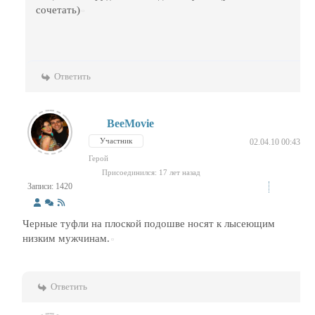
сочетать)
Ответить
BeeMovie
Участник
02.04.10 00:43
Герой
Присоединился: 17 лет назад
Записи: 1420
Черные туфли на плоской подошве носят к лысеющим
низким мужчинам.
Ответить