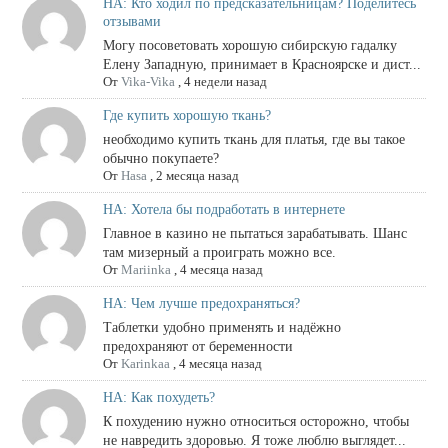
НА: Кто ходил по предсказательницам? Поделитесь
отзывами
Могу посоветовать хорошую сибирскую гадалку
Елену Западную, принимает в Красноярске и дист...
От
Vika-Vika
,
4 недели назад
Где купить хорошую ткань?
необходимо купить ткань для платья, где вы такое
обычно покупаете?
От
Hasa
,
2 месяца назад
НА: Хотела бы подработать в интернете
Главное в казино не пытаться зарабатывать. Шанс
там мизерный а проиграть можно все.
От
Mariinka
,
4 месяца назад
НА: Чем лучше предохраняться?
Таблетки удобно применять и надёжно
предохраняют от беременности
От
Karinkaa
,
4 месяца назад
НА: Как похудеть?
К похудению нужно относиться осторожно, чтобы
не навредить здоровью. Я тоже люблю выглядет...