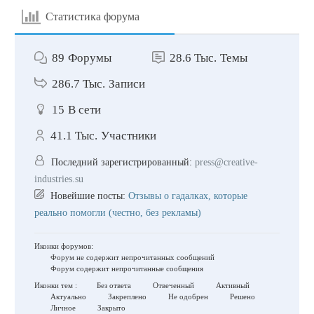
Статистика форума
89
Форумы
28.6 Тыс.
Темы
286.7 Тыс.
Записи
15
В сети
41.1 Тыс.
Участники
Последний зарегистрированный:
press@creative-
industries.su
Новейшие посты:
Отзывы о гадалках, которые
реально помогли (честно, без рекламы)
Иконки форумов:
Форум не содержит непрочитанных сообщений
Форум содержит непрочитанные сообщения
Иконки тем :
Без ответа
Отвеченный
Активный
Актуально
Закреплено
Не одобрен
Решено
Личное
Закрыто