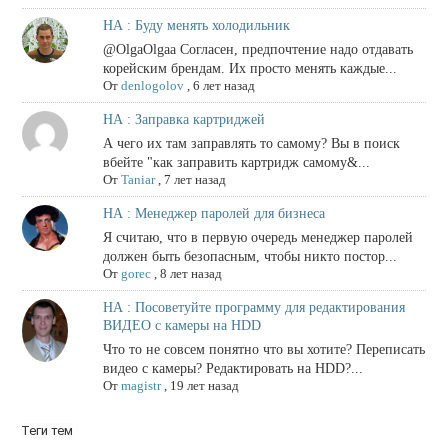
НА : Буду менять холодильник
@OlgaOlgaa Согласен, предпочтение надо отдавать
корейским брендам. Их просто менять каждые...
От
denlogolov
,
6 лет назад
НА : Заправка картриджей
А чего их там заправлять то самому? Вы в поиск
вбейте "как заправить картридж самому&...
От
Taniar
,
7 лет назад
НА : Менеджер паролей для бизнеса
Я считаю, что в первую очередь менеджер паролей
должен быть безопасным, чтобы никто постор...
От
gorec
,
8 лет назад
НА : Посоветуйте программу для редактирования
ВИДЕО с камеры на HDD
Что то не совсем понятно что вы хотите? Переписать
видео с камеры? Редактировать на HDD?...
От
magistr
,
19 лет назад
Теги тем