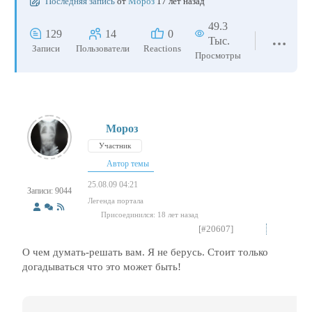
Последняя запись
от
Мороз
17 лет назад
49.3
129
14
0
Тыс.
Записи
Пользователи
Reactions
Просмотры
Мороз
Участник
Автор темы
25.08.09 04:21
Записи: 9044
Легенда портала
Присоединился: 18 лет назад
[#20607]
О чем думать-решать вам. Я не берусь. Стоит только
догадываться что это может быть!