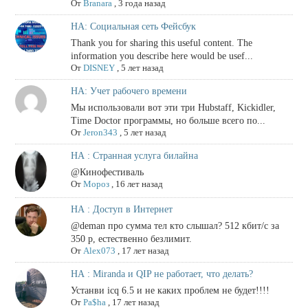
От
Branara
,
3 года назад
НА: Социальная сеть Фейсбук
Thank you for sharing this useful content. The
information you describe here would be usef...
От
DISNEY
,
5 лет назад
НА: Учет рабочего времени
Мы использовали вот эти три Hubstaff, Kickidler,
Time Doctor программы, но больше всего по...
От
Jeron343
,
5 лет назад
НА : Странная услуга билайна
@Кинофестиваль
От
Мороз
,
16 лет назад
НА : Доступ в Интернет
@deman про сумма тел кто слышал? 512 кбит/с за
350 р, естественно безлимит.
От
Alex073
,
17 лет назад
НА : Miranda и QIP не работает, что делать?
Устанви icq 6.5 и не каких проблем не будет!!!!
От
Pa$ha
,
17 лет назад