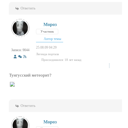
Ответить
Мороз
Участник
Автор темы
25.08.09 04:29
Записи: 9044
Легенда портала
Присоединился: 18 лет назад
Тунгусский метеорит?
Ответить
Мороз