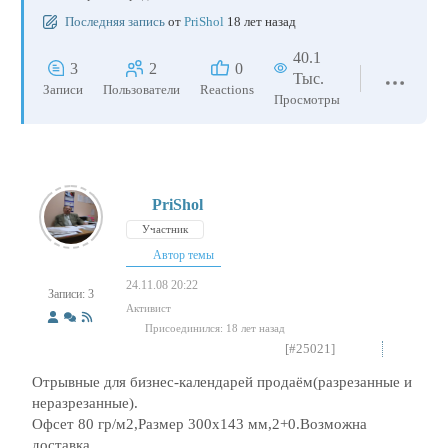
Последняя запись
от
PriShol
18 лет назад
40.1
3
2
0
Тыс.
Записи
Пользователи
Reactions
Просмотры
PriShol
Участник
Автор темы
24.11.08 20:22
Записи: 3
Активист
Присоединился: 18 лет назад
[#25021]
Отрывные для бизнес-календарей продаём(разрезанные и
неразрезанные).
Офсет 80 гр/м2,Размер 300х143 мм,2+0.Возможна
доставка.