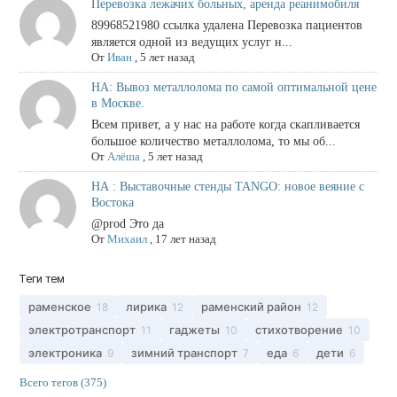
Перевозка лежачих больных, аренда реанимобиля
89968521980 ссылка удалена Перевозка пациентов
является одной из ведущих услуг н...
От
Иван
,
5 лет назад
НА: Вывоз металлолома по самой оптимальной цене
в Москве.
Всем привет, а у нас на работе когда скапливается
большое количество металлолома, то мы об...
От
Алёша
,
5 лет назад
НА : Выставочные стенды TANGO: новое веяние с
Востока
@prod Это да
От
Михаил
,
17 лет назад
Теги тем
раменское
лирика
раменский район
18
12
12
электротранспорт
гаджеты
стихотворение
11
10
10
электроника
зимний транспорт
еда
дети
9
7
6
6
Всего тегов (375)