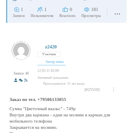
1
1
0
181
Записи
Пользователи
Reactions
Просмотры
z2420
Участник
Автор темы
12.05.11 02:09
Записи: 46
Активный гражданин
Присоединился: 15 лет назад
[#25510]
Заказ по тел. +79506133055
Сумка "Цветочный ваальс" - 749р
Внутри два кармана - одни на молнии и карман для
мобильного телефона
Закрывается на молнию.