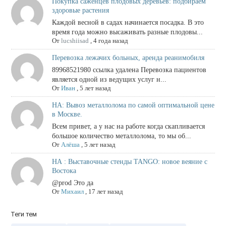
Покупка саженцев плодовых деревьев: подбираем
здоровые растения
Каждой весной в садах начинается посадка. В это
время года можно высаживать разные плодовы...
От
lucshiisad
,
4 года назад
Перевозка лежачих больных, аренда реанимобиля
89968521980 ссылка удалена Перевозка пациентов
является одной из ведущих услуг н...
От
Иван
,
5 лет назад
НА: Вывоз металлолома по самой оптимальной цене
в Москве.
Всем привет, а у нас на работе когда скапливается
большое количество металлолома, то мы об...
От
Алёша
,
5 лет назад
НА : Выставочные стенды TANGO: новое веяние с
Востока
@prod Это да
От
Михаил
,
17 лет назад
Теги тем