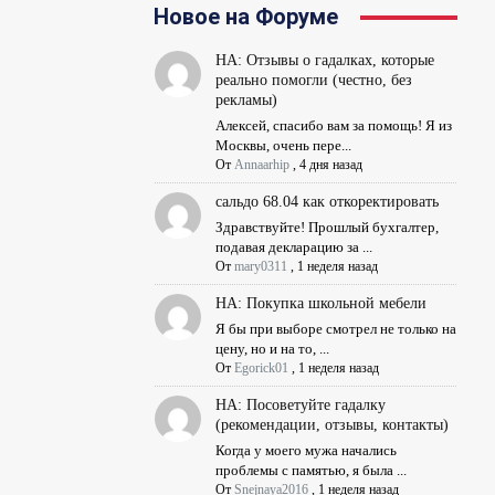
Новое на Форуме
НА: Отзывы о гадалках, которые
реально помогли (честно, без
рекламы)
Алексей, спасибо вам за помощь! Я из
Москвы, очень пере...
От
Annaarhip
,
4 дня назад
сальдо 68.04 как откоректировать
Здравствуйте! Прошлый бухгалтер,
подавая декларацию за ...
От
mary0311
,
1 неделя назад
НА: Покупка школьной мебели
Я бы при выборе смотрел не только на
цену, но и на то, ...
От
Egorick01
,
1 неделя назад
НА: Посоветуйте гадалку
(рекомендации, отзывы, контакты)
Когда у моего мужа начались
проблемы с памятью, я была ...
От
Snejnaya2016
,
1 неделя назад