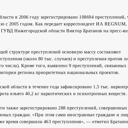
ласти в 2006 году зарегистрировано 108694 преступлений, 
ию с 2005 годом. Как передает корреспондент ИА REGNUM, 
 ГУВД Нижегородской области Виктор Братанов на пресс-к
бщей структуре преступлений основную массу составляют
тупления (около 80 тыс. случаев) и преступления против л
го числа). Кроме того, выявлено 9 преступлений, связанных 
рритории региона приоритетных национальных проектов.
кой области в течение года зафиксировано 1,5 тыс. наркоп
рота изъято 40,2 кг наркотических и психотропных веществ.
сти также зарегистрировано 288 преступлений, совершенных
нных граждан. «При этом сами иностранные граждане и лиц
 же время совершили 463 преступления», — отметил Братано