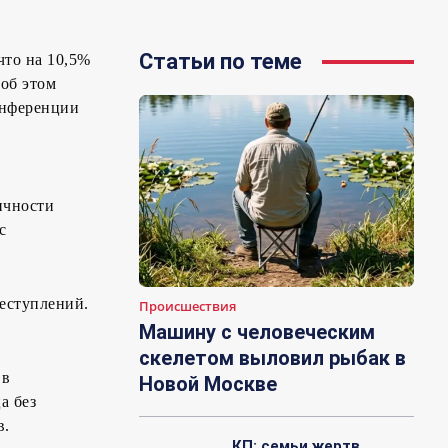
Статьи по теме
что на 10,5%
об этом
онференции
ичности
с
реступлений.
Происшествия
Машину с человеческим
скелетом выловил рыбак в
 в
Новой Москве
а без
в.
КП: семьи жертв