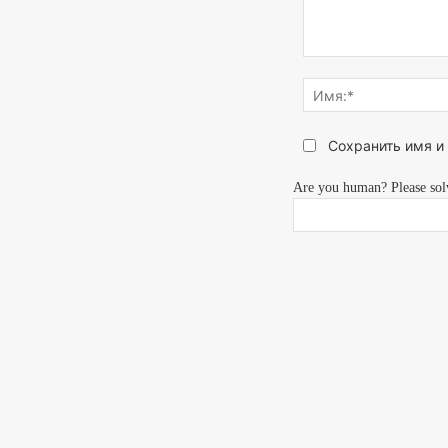
Напишите,
что
думаете...
Сохранить имя и
Are you human? Please sol