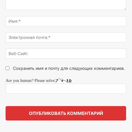
Напишите,
что
Им
думаете...
Эле
поч
Веб
Сай
Сохранить имя и почту для следующих комментариев.
Are you human? Please solve: