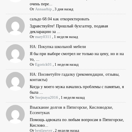
очень пере...
От
Annaarhip
,
3 дня назад
сальдо 68.04 как откоректировать
Здравствуйте! Прошлый бухгалтер, подавая
декларацию за ...
От
mary0311
,
1 неделя назад
НА: Покупка школьной мебели
Я бы при выборе смотрел не только на цену, но и на
то, ...
От
Egorick01
,
1 неделя назад
НА: Посоветуйте гадалку (рекомендации, отзывы,
контакты)
Когда у моего мужа начались проблемы с памятью, я
была ...
От
Snejnaya2016
,
1 неделя назад
Взыскание долгов в Пятигорске, Кисловодске,
Ессентуках
Помощь адвоката по любым вопросам в Пятигорске,
Кислово...
От
bestlawyer
,
2 недели назад