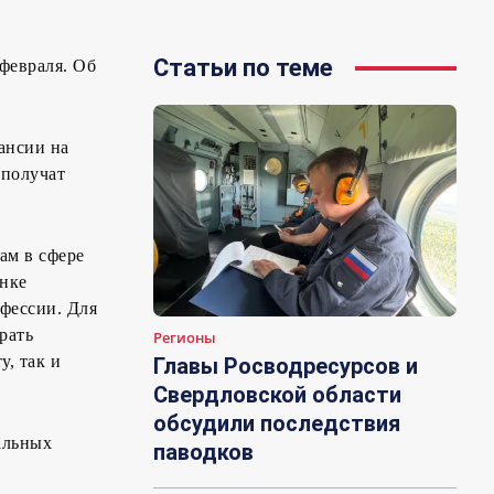
Статьи по теме
февраля. Об
ансии на
 получат
ам в сфере
ынке
офессии. Для
рать
Регионы
, так и
Главы Росводресурсов и
Свердловской области
обсудили последствия
альных
паводков