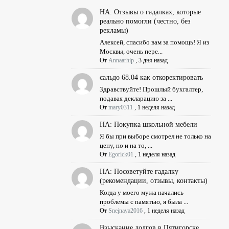
НА: Отзывы о гадалках, которые
реально помогли (честно, без
рекламы)
Алексей, спасибо вам за помощь! Я из
Москвы, очень пере...
От
Annaarhip
,
3 дня назад
сальдо 68.04 как откоректировать
Здравствуйте! Прошлый бухгалтер,
подавая декларацию за ...
От
mary0311
,
1 неделя назад
НА: Покупка школьной мебели
Я бы при выборе смотрел не только на
цену, но и на то, ...
От
Egorick01
,
1 неделя назад
НА: Посоветуйте гадалку
(рекомендации, отзывы, контакты)
Когда у моего мужа начались
проблемы с памятью, я была ...
От
Snejnaya2016
,
1 неделя назад
Взыскание долгов в Пятигорске,