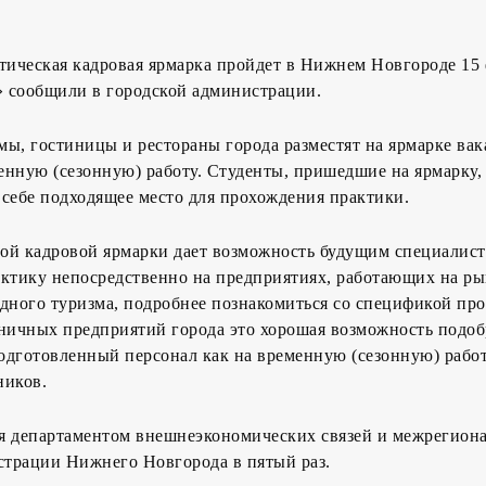
тическая кадровая ярмарка пройдет в Нижнем Новгороде 15 
 сообщили в городской администрации.
ы, гостиницы и рестораны города разместят на ярмарке вак
нную (сезонную) работу. Студенты, пришедшие на ярмарку,
себе подходящее место для прохождения практики.
ой кадровой ярмарки дает возможность будущим специалист
актику непосредственно на предприятиях, работающих на р
дного туризма, подробнее познакомиться со спецификой пр
иничных предприятий города это хорошая возможность подоб
дготовленный персонал как на временную (сезонную) работу
ников.
я департаментом внешнеэкономических связей и межрегион
трации Нижнего Новгорода в пятый раз.