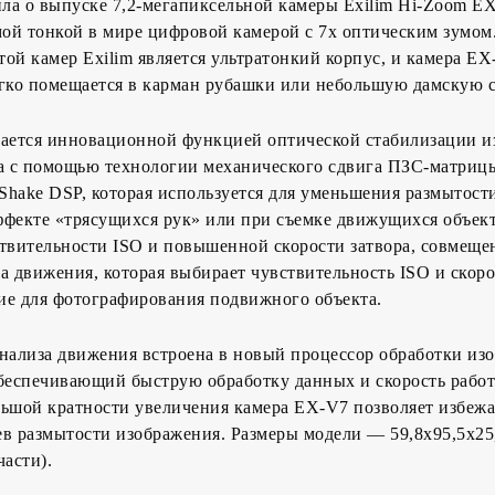
ила о выпуске 7,2-мегапиксельной камеры Exilim Hi-Zoom E
мой тонкой в мире цифровой камерой с 7х оптическим зумом
ой камер Exilim является ультратонкий корпус, и камера E
егко помещается в карман рубашки или небольшую дамскую с
чается инновационной функцией оптической стабилизации и
на с помощью технологии механического сдвига ПЗС-матриц
 Shake DSP, которая используется для уменьшения размытост
фекте «трясущихся рук» или при съемке движущихся объект
твительности ISO и повышенной скорости затвора, совмеще
а движения, которая выбирает чувствительность ISO и скоро
ие для фотографирования подвижного объекта.
анализа движения встроена в новый процессор обработки из
 обеспечивающий быструю обработку данных и скорость рабо
льшой кратности увеличения камера EX-V7 позволяет избежа
в размытости изображения. Размеры модели — 59,8х95,5х25,
части).