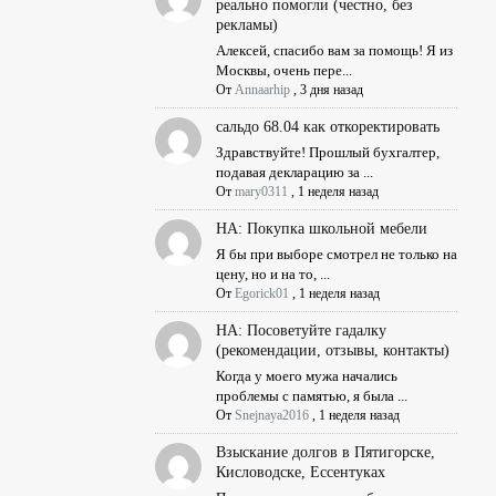
реально помогли (честно, без
рекламы)
Алексей, спасибо вам за помощь! Я из
Москвы, очень пере...
От
Annaarhip
,
3 дня назад
сальдо 68.04 как откоректировать
Здравствуйте! Прошлый бухгалтер,
подавая декларацию за ...
От
mary0311
,
1 неделя назад
НА: Покупка школьной мебели
Я бы при выборе смотрел не только на
цену, но и на то, ...
От
Egorick01
,
1 неделя назад
НА: Посоветуйте гадалку
(рекомендации, отзывы, контакты)
Когда у моего мужа начались
проблемы с памятью, я была ...
От
Snejnaya2016
,
1 неделя назад
Взыскание долгов в Пятигорске,
Кисловодске, Ессентуках