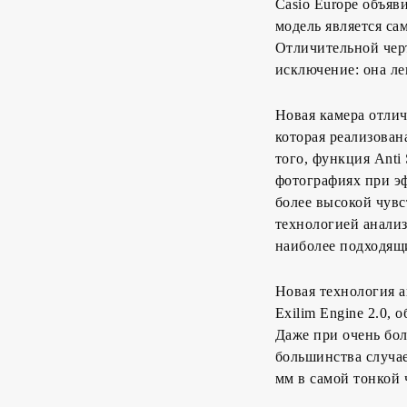
Casio Europe объяв
модель является са
Отличительной черт
исключение: она л
Новая камера отли
которая реализова
того, функция Anti
фотографиях при эф
более высокой чувс
технологией анализ
наиболее подходящ
Новая технология 
Exilim Engine 2.0,
Даже при очень бо
большинства случае
мм в самой тонкой 