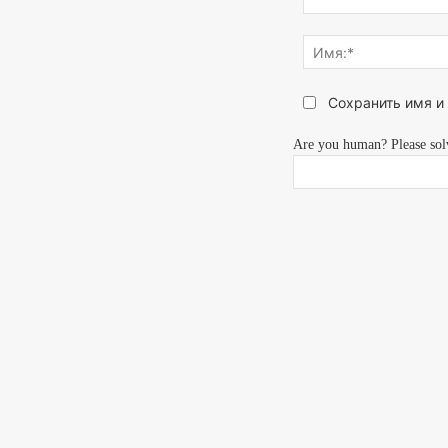
Напишите,
что
думаете...
Сохранить имя и
Are you human? Please sol