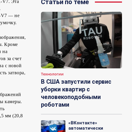
Статьи по теме
X-V7. Эта
.
X-V7 — не
умочку.
зображения,
ы. Кроме
и на
ов за счет
на с новой
сть затвора,
Технологии
В США запустили сервис
уборки квартир с
ображений
человекоподобными
ты камеры.
роботами
ть
5 мм (20,8
«ВКонтакте»
автоматически