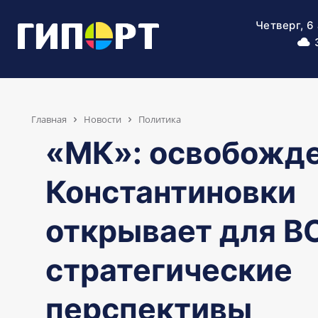
Четверг, 6
Главная
Новости
Политика
«МК»: освобожд
Константиновки
открывает для В
стратегические
перспективы