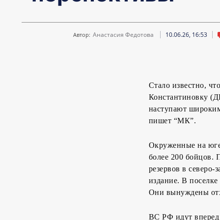
Анастасия Федотова
10.06.26, 16:53
Автор:
Стало известно, чт
Константиновку (Д
наступают широким
пишет “МК”.
Окруженные на юге
более 200 бойцов. 
резервов в северо-
издание. В поселк
Они вынуждены отх
ВС РФ идут вперед 