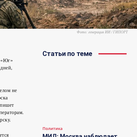
Фото: генерация ИИ / ГИПОРТ
Статьи по теме
и «Юг»
 дней,
елом не
оска
 пишет
ператорам.
рску.
Политика
ется
МИД: Москва наблюдает