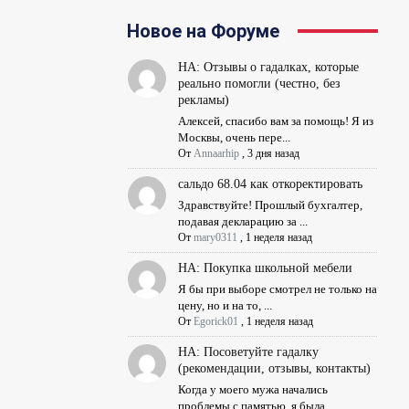
Новое на Форуме
НА: Отзывы о гадалках, которые
реально помогли (честно, без
рекламы)
Алексей, спасибо вам за помощь! Я из
Москвы, очень пере...
От
Annaarhip
,
3 дня назад
сальдо 68.04 как откоректировать
Здравствуйте! Прошлый бухгалтер,
подавая декларацию за ...
От
mary0311
,
1 неделя назад
НА: Покупка школьной мебели
Я бы при выборе смотрел не только на
цену, но и на то, ...
От
Egorick01
,
1 неделя назад
НА: Посоветуйте гадалку
(рекомендации, отзывы, контакты)
Когда у моего мужа начались
проблемы с памятью, я была ...