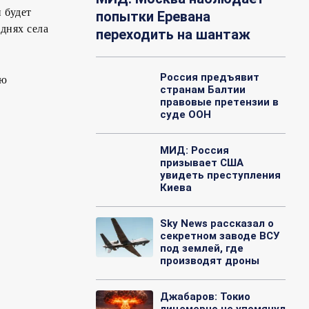
 будет
попытки Еревана
днях села
переходить на шантаж
Россия предъявит
ую
странам Балтии
правовые претензии в
суде ООН
МИД: Россия
призывает США
увидеть преступления
Киева
Sky News рассказал о
секретном заводе ВСУ
под землей, где
производят дроны
Джабаров: Токио
лицемерно не упомянул