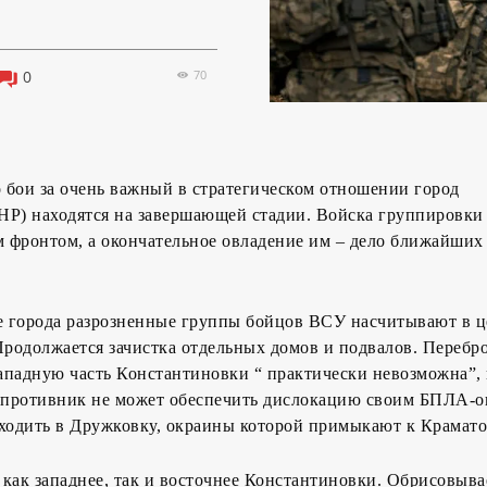
70
0
о бои за очень важный в стратегическом отношении город
НР) находятся на завершающей стадии. Войска группировк
 фронтом, а окончательное овладение им – дело ближайших
 города разрозненные группы бойцов ВСУ насчитывают в ц
Продолжается зачистка отдельных домов и подвалов. Перебр
западную часть Константиновки “ практически невозможна”,
е противник не может обеспечить дислокацию своим БПЛА-о
одить в Дружковку, окраины которой примыкают к Крамато
как западнее, так и восточнее Константиновки. Обрисовыва