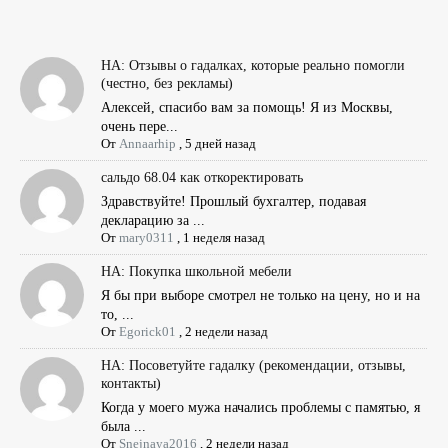
НА: Отзывы о гадалках, которые реально помогли
(честно, без рекламы)
Алексей, спасибо вам за помощь! Я из Москвы,
очень пере...
От
Annaarhip
,
5 дней назад
сальдо 68.04 как откоректировать
Здравствуйте! Прошлый бухгалтер, подавая
декларацию за ...
От
mary0311
,
1 неделя назад
НА: Покупка школьной мебели
Я бы при выборе смотрел не только на цену, но и на
то, ...
От
Egorick01
,
2 недели назад
НА: Посоветуйте гадалку (рекомендации, отзывы,
контакты)
Когда у моего мужа начались проблемы с памятью, я
была ...
От
Snejnaya2016
,
2 недели назад