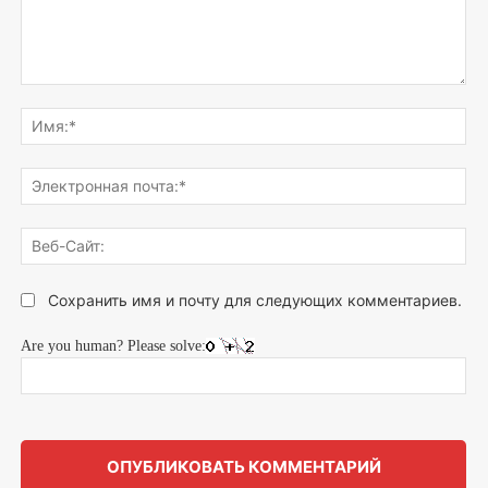
Напишите,
что
Им
думаете...
Эле
поч
Веб
Сай
Сохранить имя и почту для следующих комментариев.
Are you human? Please solve: