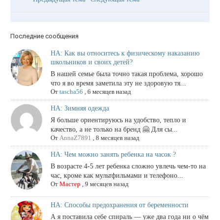
Последние сообщения
НА: Как вы относитесь к физическому наказанию
школьников и своих детей?
В нашей семье была точно такая проблема, хорошо
что я во время заметила эту не здоровую тя...
От
tascha56
,
6 месяцев назад
НА: Зимняя одежда
Я больше ориентируюсь на удобство, тепло и
качество, а не только на бренд 🤗 Для сы...
От
AnnaZ7891
,
8 месяцев назад
НА: Чем можно занять ребенка на часок ?
В возрасте 4-5 лет ребенка сложно увлечь чем-то на
час, кроме как мультфильмами и телефоно...
От
Мастер
,
9 месяцев назад
НА: Способы предохранения от беременности
А я поставила себе спираль — уже два года ни о чём