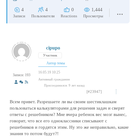
4
4
0
1,444
Записи
Пользователи
Reactions
Просмотры
cipupo
Участник
Автор темы
16.05.19 10:25
Записи: 193
Активный гражданин
Присоединился: 9 лет назад
[#23947]
Всем привет. Разрешаете ли вы своим шестиклашкам
пользоваться калькуляторами для решения задач и сверят
ответы с решебником? Мне вчера ребенок вес мозг вынес,
говорит, что все его одноклассники списывают с
решебников и гордятся этим. Ну это же неправильно, какие
знания то потом будут?!