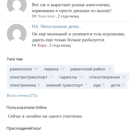
Вот так и вырастают разные алкоголички,
наркоманки и просто девушки по вызову!
От
Анжелика
,
2 года назад
НА: Непослушные детки...
Он еще маленький и увлекается толь игрушками,
дарить еще только больше разбалуется.
От
Кира
,
2 года назад
Теги тем
раменское
лирика
раменский район
18
12
12
электротранспорт
гаджеты
стихотворение
11
10
10
электроника
зимний транспорт
еда
дети
9
7
6
6
Всего тегов (375)
Пользователи Online
Сейчас в онлайне ни одного участника
Присоединяйтесь!