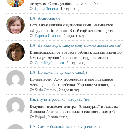
не думаю. Очень удобно и секс стал боле...
От
Ирина Зинина
,
1 год назад
НА: Аудиосказки
Есть такая книжка с аудиосказками, называется
«Ладушки-Потешки». В неё ещё встроено детско...
От
Дарина Иванова
,
2 года назад
НА: Детская вода. Какую воду можно давать детям?
В зависимости от возраста ребёнка, для малышей до
6 месяцев лучший вариант — грудное молок...
От
Соня Клубничная
,
2 года назад
НА: Приколы из детского сада)))
Привет всем! Хочу посоветовать вам идеальное
место для любого ребенка. Хорошие условия, пр...
От
SashaGromov
,
2 года назад
Как научить ребёнка говорить "нет"
Ведущий психолог центра "Аннапурна" в Алматы
Лилиана Азизова рассказала о важности для реб...
От
Polpol
,
2 года назад
НА: Самые больные на голову родители