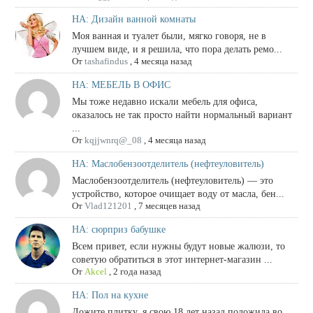
НА: Дизайн ванной комнаты
Моя ванная и туалет были, мягко говоря, не в
лучшем виде, и я решила, что пора делать ремо...
От
tashafindus
,
4 месяца назад
НА: МЕБЕЛЬ В ОФИС
Мы тоже недавно искали мебель для офиса,
оказалось не так просто найти нормальный вариант
...
От
kqjjwnrq@_08
,
4 месяца назад
НА: Маслобензоотделитель (нефтеуловитель)
Маслобензоотделитель (нефтеуловитель) — это
устройство, которое очищает воду от масла, бен...
От
Vlad121201
,
7 месяцев назад
НА: сюрприз бабушке
Всем привет, если нужны будут новые жалюзи, то
советую обратиться в этот интернет-магазин ...
От
Akcel
,
2 года назад
НА: Пол на кухне
Ложите плитку. я свою 18 лет назад положила во