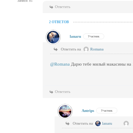
Записи: 81
Ответить
2 ОТВЕТОВ
lanaru
Участник
Ответить на
Romana
@Romana
Дарю тебе милый макасины на 1
Ответить
Antrips
Участник
Ответить на
lanaru