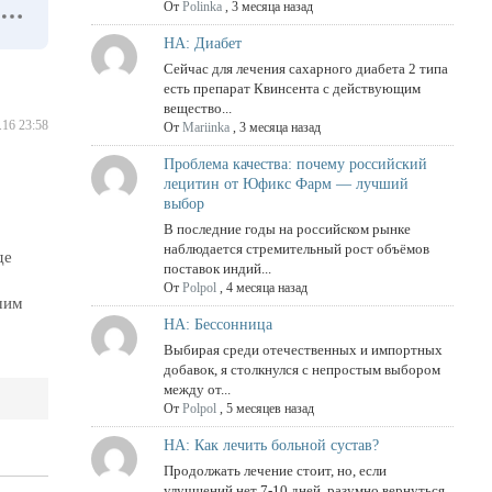
От
Polinka
,
3 месяца назад
НА: Диабет
Сейчас для лечения сахарного диабета 2 типа
есть препарат Квинсента с действующим
вещество...
.16 23:58
От
Mariinka
,
3 месяца назад
Проблема качества: почему российский
лецитин от Юфикс Фарм — лучший
выбор
В последние годы на российском рынке
наблюдается стремительный рост объёмов
де
поставок индий...
От
Polpol
,
4 месяца назад
шим
НА: Бессонница
Выбирая среди отечественных и импортных
добавок, я столкнулся с непростым выбором
между от...
От
Polpol
,
5 месяцев назад
НА: Как лечить больной сустав?
Продолжать лечение стоит, но, если
улучшений нет 7-10 дней, разумно вернуться