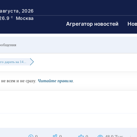
 августа, 2026
26.9
Москва
C
Агрегатор новостей
Нов
ообщения
его дарить на 14...
не всем и не сразу.
Читайте правила
.
9
9
0
48.9 Тыс.