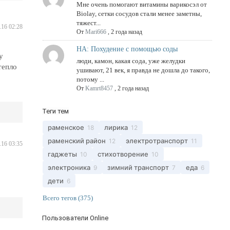
Мне очень помогают витамины варикосэл от
Biolay, сетки сосудов стали менее заметны,
тяжест...
.16 02:28
От
Mari666
,
2 года назад
НА: Похудение с помощью соды
у
люди, камон, какая сода, уже желудки
тепло
ушивают, 21 век, я правда не дошла до такого,
потому ...
От
Kamrt8457
,
2 года назад
Теги тем
раменское
лирика
18
12
раменский район
электротранспорт
12
11
.16 03:35
гаджеты
стихотворение
10
10
электроника
зимний транспорт
еда
9
7
6
дети
6
Всего тегов (375)
Пользователи Online