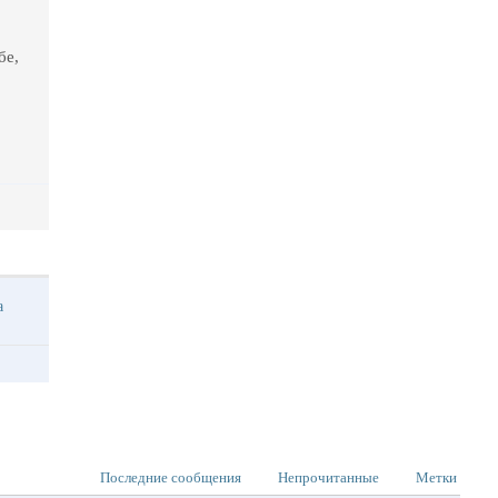
бе,
ма
Последние сообщения
Непрочитанные
Метки