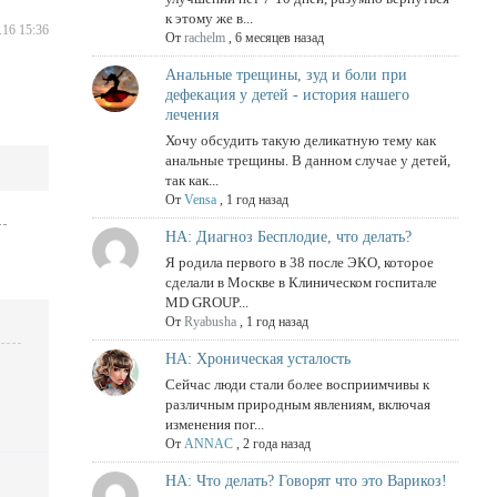
к этому же в...
.16 15:36
От
rachelm
,
6 месяцев назад
Анальные трещины, зуд и боли при
дефекация у детей - история нашего
лечения
Хочу обсудить такую деликатную тему как
анальные трещины. В данном случае у детей,
так как...
От
Vensa
,
1 год назад
НА: Диагноз Бесплодие, что делать?
Я родила первого в 38 после ЭКО, которое
сделали в Москве в Клиническом госпитале
MD GROUP...
От
Ryabusha
,
1 год назад
НА: Хроническая усталость
Сейчас люди стали более восприимчивы к
различным природным явлениям, включая
изменения пог...
От
ANNAC
,
2 года назад
НА: Что делать? Говорят что это Варикоз!