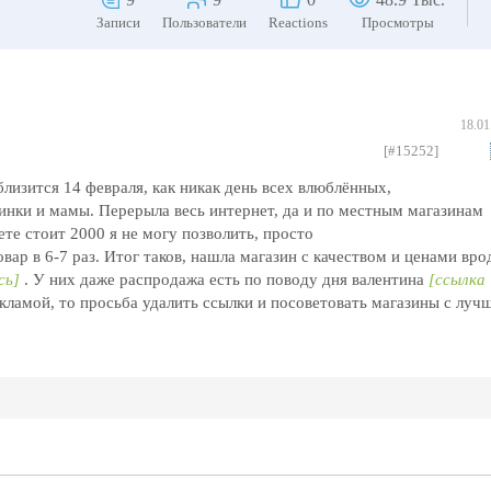
Записи
Пользователи
Reactions
Просмотры
18.01
[#15252]
близится 14 февраля, как никак день всех влюблённых,
винки и мамы. Перерыла весь интернет, да и по местным магазинам
нете стоит 2000 я не могу позволить, просто
вар в 6-7 раз. Итог таков, нашла магазин с качеством и ценами вро
сь]
. У них даже распродажа есть по поводу дня валентина
[ссылка
екламой, то просьба удалить ссылки и посоветовать магазины с луч