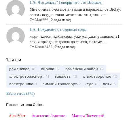
НА: Что делать? Говорят что это Варикоз!
Мне очень помогают витамины варикосэл от Biolay,
сетки сосудов стали менее заметны, тяжест...
От
Mari666
,
2 года назад
НА: Похудение с помощью соды
люди, камон, какая сода, уже желудки ушивают, 21
век, я правда не дошла до такого, потому ...
От
Kamrt8457
,
2 года назад
Теги тем
раменское
лирика
раменский район
18
12
12
электротранспорт
гаджеты
стихотворение
11
10
10
электроника
зимний транспорт
еда
дети
9
7
6
6
Всего тегов (375)
Пользователи Online
Alex Siber
Анастасия Федотова
Максим Посметный