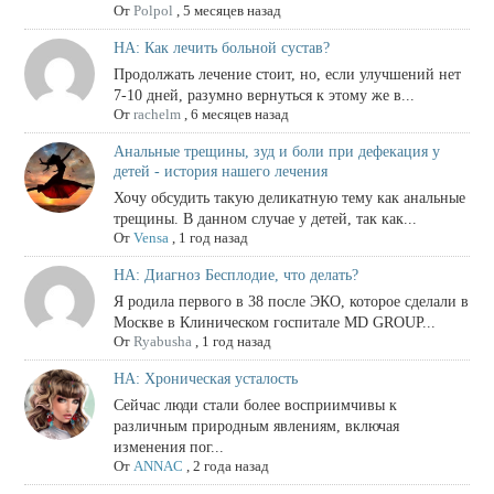
От
Polpol
,
5 месяцев назад
НА: Как лечить больной сустав?
Продолжать лечение стоит, но, если улучшений нет
7-10 дней, разумно вернуться к этому же в...
От
rachelm
,
6 месяцев назад
Анальные трещины, зуд и боли при дефекация у
детей - история нашего лечения
Хочу обсудить такую деликатную тему как анальные
трещины. В данном случае у детей, так как...
От
Vensa
,
1 год назад
НА: Диагноз Бесплодие, что делать?
Я родила первого в 38 после ЭКО, которое сделали в
Москве в Клиническом госпитале MD GROUP...
От
Ryabusha
,
1 год назад
НА: Хроническая усталость
Сейчас люди стали более восприимчивы к
различным природным явлениям, включая
изменения пог...
От
ANNAC
,
2 года назад