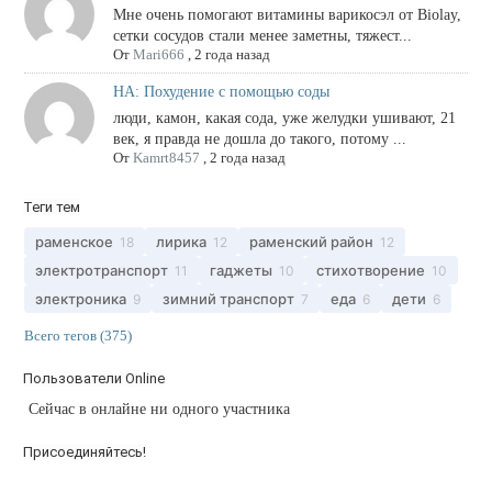
Мне очень помогают витамины варикосэл от Biolay,
сетки сосудов стали менее заметны, тяжест...
От
Mari666
,
2 года назад
НА: Похудение с помощью соды
люди, камон, какая сода, уже желудки ушивают, 21
век, я правда не дошла до такого, потому ...
От
Kamrt8457
,
2 года назад
Теги тем
раменское
лирика
раменский район
18
12
12
электротранспорт
гаджеты
стихотворение
11
10
10
электроника
зимний транспорт
еда
дети
9
7
6
6
Всего тегов (375)
Пользователи Online
Сейчас в онлайне ни одного участника
Присоединяйтесь!