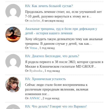
НА: Как лечить больной сустав?
Продолжать лечение стоит, но, если улучшений нет
7-10 дней, разумно вернуться к этому же в...
От
rachelm
,
6 месяцев назад
Анальные трещины, зуд и боли при дефекация у
детей - история нашего лечения
Хочу обсудить такую деликатную тему как анальные
трещины. В данном случае у детей, так как...
От
Vensa
,
1 год назад
НА: Диагноз Бесплодие, что делать?
Я родила первого в 38 после ЭКО, которое сделали в
Москве в Клиническом госпитале MD GROUP...
От
Ryabusha
,
1 год назад
НА: Хроническая усталость
Сейчас люди стали более восприимчивы к
различным природным явлениям, включая
изменения пог...
От
ANNAC
,
2 года назад
НА: Что делать? Говорят что это Варикоз!