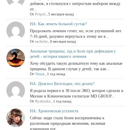
добавок, я столкнулся с непростым выбором между
от...
От
Polpol
,
5 месяцев назад
НА: Как лечить больной сустав?
Продолжать лечение стоит, но, если улучшений нет
7-10 дней, разумно вернуться к этому же в...
От
rachelm
,
6 месяцев назад
Анальные трещины, зуд и боли при дефекация у
детей - история нашего лечения
Хочу обсудить такую деликатную тему как анальные
трещины. В данном случае у детей, так как...
От
Vensa
,
1 год назад
НА: Диагноз Бесплодие, что делать?
Я родила первого в 38 после ЭКО, которое сделали в
Москве в Клиническом госпитале MD GROUP...
От
Ryabusha
,
1 год назад
НА: Хроническая усталость
Сейчас люди стали более восприимчивы к
различным природным явлениям, включая
изменения пог...