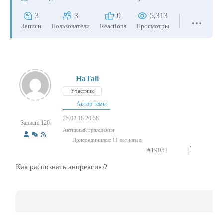
3
3
0
5,313
Записи
Пользователи
Reactions
Просмотры
HaTali
Участник
Автор темы
25.02.18 20:58
Записи: 120
Активный гражданин
Присоединился: 11 лет назад
[#1905]
Как распознать анорексию?