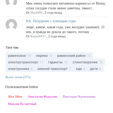
Мне очень помогают витамины варикосэл от Biolay,
сетки сосудов стали менее заметны, тяжест...
От
Mari666
,
2 года назад
НА: Похудение с помощью соды
люди, камон, какая сода, уже желудки ушивают, 21
век, я правда не дошла до такого, потому ...
От
Kamrt8457
,
2 года назад
Теги тем
раменское
лирика
раменский район
18
12
12
электротранспорт
гаджеты
стихотворение
11
10
10
электроника
зимний транспорт
еда
дети
9
7
6
6
Всего тегов (375)
Пользователи Online
Alex Siber
Анастасия Федотова
Виктория Чернышенко
Максим Посметный