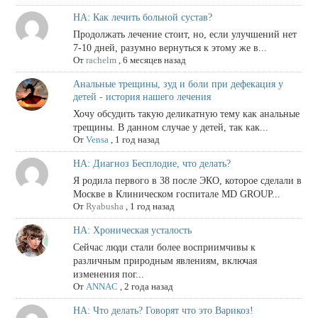
НА: Как лечить больной сустав?
Продолжать лечение стоит, но, если улучшений нет
7-10 дней, разумно вернуться к этому же в...
От
rachelm
,
6 месяцев назад
Анальные трещины, зуд и боли при дефекация у
детей - история нашего лечения
Хочу обсудить такую деликатную тему как анальные
трещины. В данном случае у детей, так как...
От
Vensa
,
1 год назад
НА: Диагноз Бесплодие, что делать?
Я родила первого в 38 после ЭКО, которое сделали в
Москве в Клиническом госпитале MD GROUP...
От
Ryabusha
,
1 год назад
НА: Хроническая усталость
Сейчас люди стали более восприимчивы к
различным природным явлениям, включая
изменения пог...
От
ANNAC
,
2 года назад
НА: Что делать? Говорят что это Варикоз!