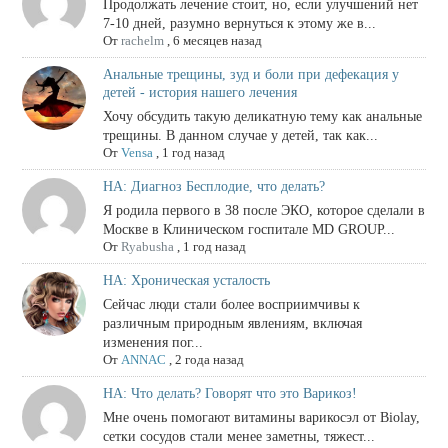
Продолжать лечение стоит, но, если улучшений нет
7-10 дней, разумно вернуться к этому же в...
От
rachelm
,
6 месяцев назад
Анальные трещины, зуд и боли при дефекация у
детей - история нашего лечения
Хочу обсудить такую деликатную тему как анальные
трещины. В данном случае у детей, так как...
От
Vensa
,
1 год назад
НА: Диагноз Бесплодие, что делать?
Я родила первого в 38 после ЭКО, которое сделали в
Москве в Клиническом госпитале MD GROUP...
От
Ryabusha
,
1 год назад
НА: Хроническая усталость
Сейчас люди стали более восприимчивы к
различным природным явлениям, включая
изменения пог...
От
ANNAC
,
2 года назад
НА: Что делать? Говорят что это Варикоз!
Мне очень помогают витамины варикосэл от Biolay,
сетки сосудов стали менее заметны, тяжест...