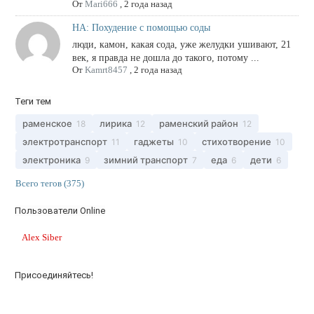
От
Mari666
,
2 года назад
НА: Похудение с помощью соды
люди, камон, какая сода, уже желудки ушивают, 21
век, я правда не дошла до такого, потому ...
От
Kamrt8457
,
2 года назад
Теги тем
раменское
лирика
раменский район
18
12
12
электротранспорт
гаджеты
стихотворение
11
10
10
электроника
зимний транспорт
еда
дети
9
7
6
6
Всего тегов (375)
Пользователи Online
Alex Siber
Присоединяйтесь!