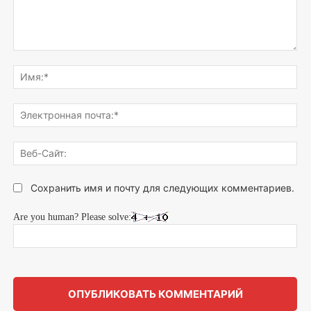
Напишите,
что
Им
думаете...
Эле
поч
Веб
Сай
Сохранить имя и почту для следующих комментариев.
Are you human? Please solve: