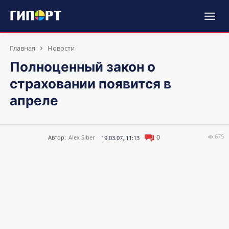
Главная
Новости
Полноценный закон о
страховании появится в
апреле
675
0
Автор:
Alex Siber
19.03.07, 11:13