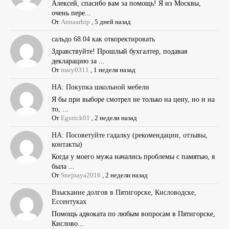
Алексей, спасибо вам за помощь! Я из Москвы,
очень пере...
От
Annaarhip
,
5 дней назад
сальдо 68.04 как откоректировать
Здравствуйте! Прошлый бухгалтер, подавая
декларацию за ...
От
mary0311
,
1 неделя назад
НА: Покупка школьной мебели
Я бы при выборе смотрел не только на цену, но и на
то, ...
От
Egorick01
,
2 недели назад
НА: Посоветуйте гадалку (рекомендации, отзывы,
контакты)
Когда у моего мужа начались проблемы с памятью, я
была ...
От
Snejnaya2016
,
2 недели назад
Взыскание долгов в Пятигорске, Кисловодске,
Ессентуках
Помощь адвоката по любым вопросам в Пятигорске,
Кислово...