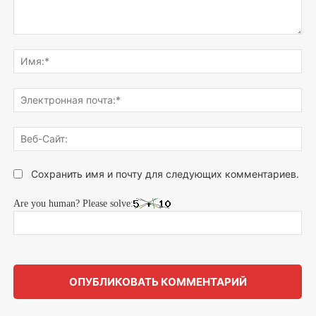
Напишите,
что
Им
думаете...
Эле
поч
Веб
Сай
Сохранить имя и почту для следующих комментариев.
Are you human? Please solve: