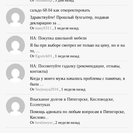
От
Annaarhip
,
3 дня назад
сальдо 68.04 как откоректировать
Здравствуйте! Прошлый бухгалтер, подавая
декларацию за ...
От
mary0311
,
1 неделя назад
НА: Покупка школьной мебели
Я бы при выборе смотрел не только на цену, но и на
то, ...
От
Egorick01
,
1 неделя назад
НА: Посоветуйте гадалку (рекомендации, отзывы,
контакты)
Когда у моего мужа начались проблемы с памятью, я
была ...
От
Snejnaya2016
,
1 неделя назад
Взыскание долгов в Пятигорске, Кисловодске,
Ессентуках
Помощь адвоката по любым вопросам в Пятигорске,
Кислово...
От
bestlawyer
,
2 недели назад