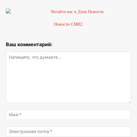
Новости СМИ2
Ваш комментарий:
Напишите,
что
Им
думаете...
Эле
поч