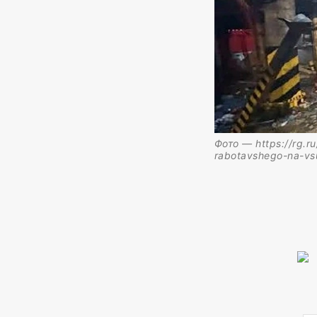
Фото — https://rg.r
rabotavshego-na-vs