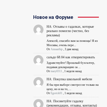
Новое на Форуме
НА: Отзывы о гадалках, которые
реально помогли (честно, без
рекламы)
Алексей, спасибо вам за помощь! Я из
Москвы, очень пере...
От
Annaarhip
,
3 дня назад
сальдо 68.04 как откоректировать
Здравствуйте! Прошлый бухгалтер,
подавая декларацию за ...
От
mary0311
,
1 неделя назад
НА: Покупка школьной мебели
Я бы при выборе смотрел не только на
цену, но и на то, ...
От
Egorick01
,
1 неделя назад
НА: Посоветуйте гадалку
(рекомендации, отзывы, контакты)