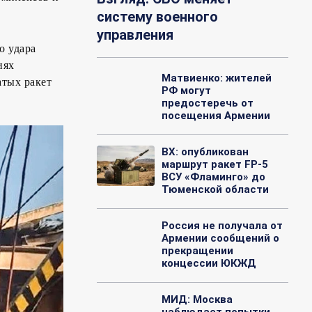
систему военного
управления
о удара
иях
Матвиенко: жителей
атых ракет
РФ могут
предостеречь от
посещения Армении
ВХ: опубликован
маршрут ракет FP-5
ВСУ «Фламинго» до
Тюменской области
Россия не получала от
Армении сообщений о
прекращении
концессии ЮКЖД
МИД: Москва
наблюдает попытки