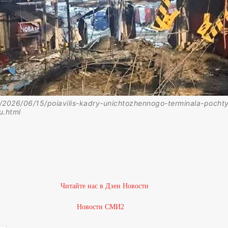
u/2026/06/15/poiavilis-kadry-unichtozhennogo-terminala-pocht
u.html
1
Новости СМИ2