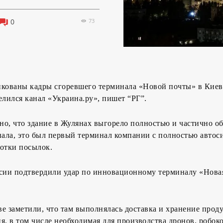
73
0
икованы кадры сгоревшего терминала «Новой почты» в Киев
лился канал «Украина.ру», пишет “РГ”.
о, что здание в Жулянах выгорело полностью и частично о
ала, это был первый терминал компании с полностью автос
ботки посылок.
ии подтвердили удар по инновационному терминалу «Новая
е заметили, что там выполнялась доставка и хранение прод
я, в том числе необходимая для производства дронов, робок