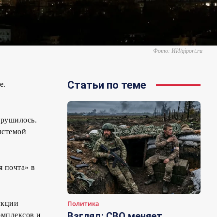
Фото: ИИ/giport.ru
Статьи по теме
е.
брушилось.
истемой
 почта» в
укции
Политика
Взгляд: СВО меняет
омплексов и