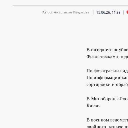
Анастасия Федотова
15.06.26, 11:38
Автор:
В интернете опубл
Фотоснимками поде
По фотографии видн
По информации кан
сортировки и обра
В Минобороны Росс
Киеве.
В военном ведомств
двойного назначени