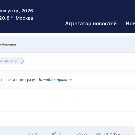
 августа, 2026
20.8
Москва
C
Агрегатор новостей
Нов
ообщения
ый вибратор
не всем и не сразу.
Читайте правила
.
3
3
0
43.7 Тыс.