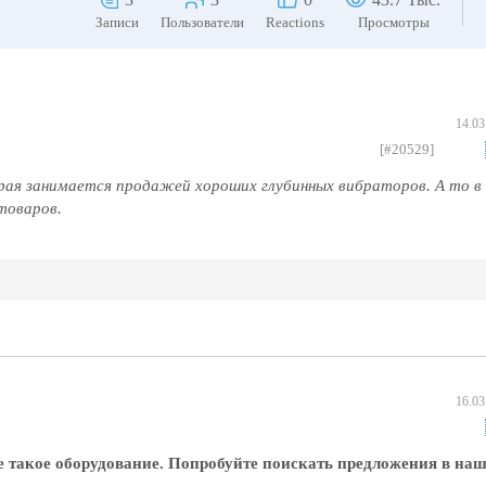
Записи
Пользователи
Reactions
Просмотры
14.03
[#20529]
ая занимается продажей хороших глубинных вибраторов. А то в
товаров.
16.03
те такое оборудование. Попробуйте поискать предложения в на