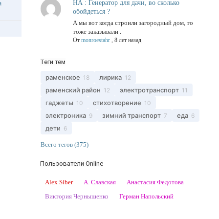
НА : Генератор для дачи, во сколько
ма
обойдеться ?
А мы вот когда строили загородный дом, то
тоже заказывали .
От
monroestahr
,
8 лет назад
Теги тем
раменское
лирика
18
12
раменский район
электротранспорт
12
11
гаджеты
стихотворение
10
10
электроника
зимний транспорт
еда
9
7
6
дети
6
Всего тегов (375)
Пользователи Online
Alex Siber
А. Славская
Анастасия Федотова
Виктория Чернышенко
Герман Напольский