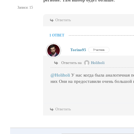
регионе. Там выбор будет больше.
Записи: 15
Ответить
1 ОТВЕТ
Torino95
Участник
Ответить на
Holiholi
@Holiholi
У нас когда была аналогичная 
них Они на предоставили очень большой 
Ответить