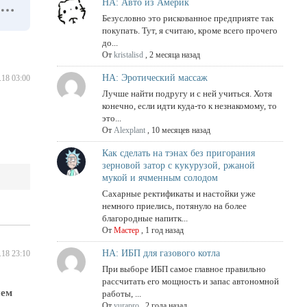
НА: Авто из Америк
Безусловно это рискованное предприяте так
покупать. Тут, я считаю, кроме всего прочего
до...
От
kristalisd
,
2 месяца назад
НА: Эротический массаж
.18 03:00
Лучше найти подругу и с ней учиться. Хотя
конечно, если идти куда-то к незнакомому, то
это...
От
Alexplant
,
10 месяцев назад
Как сделать на тэнах без пригорания
зерновой затор с кукурузой, ржаной
мукой и ячменным солодом
Сахарные ректификаты и настойки уже
немного приелись, потянуло на более
благородные напитк...
От
Мастер
,
1 год назад
НА: ИБП для газового котла
.18 23:10
При выборе ИБП самое главное правильно
рассчитать его мощность и запас автономной
шем
работы, ...
От
yurapro
,
2 года назад