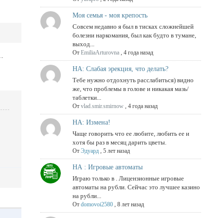
Моя семья - моя крепость
Совсем недавно я был в тисках сложнейшей
болезни наркомания, был как будто в тумане,
выход...
От
EmiliaArturovna
,
4 года назад
НА: Слабая эрекция, что делать?
Тебе нужно отдохнуть расслабиться) видно
же, что проблемы в голове и никакая мазь/
таблетки...
От
vlad.smir.smirnow
,
4 года назад
НА: Измена!
Чаще говорить что ее любите, любить ее и
хотя бы раз в месяц дарить цветы.
От
Эдуард
,
5 лет назад
НА : Игровые автоматы
Играю только в . Лицензионные игровые
автоматы на рубли. Сейчас это лучшее казино
на рубли...
От
domovoi2580
,
8 лет назад