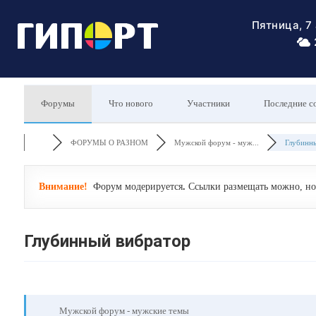
Пятница, 7
Форумы
Что нового
Участники
Последние с
ФОРУМЫ О РАЗНОМ
Мужской форум - муж...
Глубинн
Внимание!
Форум модерируется
.
Ссылки размещать можно, но 
Глубинный вибратор
Мужской форум - мужские темы