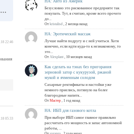
НА: Авто из Америк
Безусловно это рискованное предприяте так
покупать. Тут, я считаю, кроме всего прочего
до...
От
kristalisd
,
2 месяца назад
НА: Эротический массаж
Лучше найти подругу и с ней учиться. Хотя
.18 22:46
конечно, если идти куда-то к незнакомому, то
это...
От
Alexplant
,
10 месяцев назад
ования
Как сделать на тэнах без пригорания
зерновой затор с кукурузой, ржаной
мукой и ячменным солодом
Сахарные ректификаты и настойки уже
немного приелись, потянуло на более
благородные напитк...
От
Мастер
,
1 год назад
НА: ИБП для газового котла
При выборе ИБП самое главное правильно
.18 05:33
рассчитать его мощность и запас автономной
работы, ...
От
yurapro
,
2 года назад