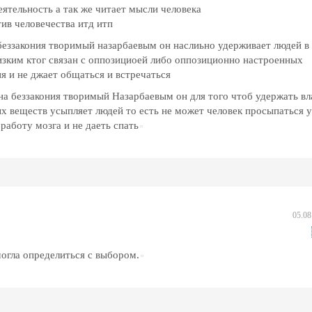
еятельность а так же читает мысли человека
ив человечества итд итп
беззакония творимый назарбаевым он наслиьно удерживает людей в
изким ктог связан с оппозициоей либо оппозиционно настроенных
я и не джает общаться и встречаться
а беззакония творимый Назарбаевым он для того чтоб удержать вл
 веществ усыпляет людей то есть не может человек просыпаться 
работу мозга и не даеть спать
05.08
могла определиться с выбором.