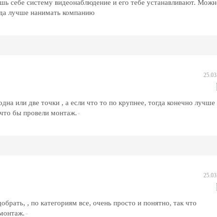
шь себе систему видеонаблюдение и его тебе устанавливают. Можн
огда лучше нанимать компанию
25.03
дна или две точки , а если что то по крупнее, тогда конечно лучше
 что бы провели монтаж.
25.03
брать, , по категориям все, очень просто и понятно, так что
 монтаж.