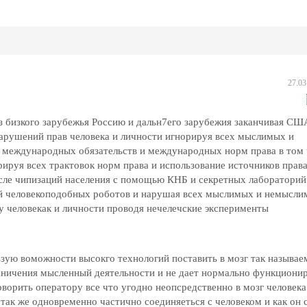
27.03
из бизкого зарубежья Россию и дальн7его зарубежия заканчивая СШ
арушений прав человека и личности игнорируя всех мыслимых и
 международных обязательств и международных норм права в том 
рируя всех трактовок норм права и использование источников прав
сле чипизаций населения с помощью КНБ и секретных лабораторий
ей человекоподобных роботов и нарушая всех мыслимых и немысл
у человекак и личности проводя нечелечские эксперименты
ьзую воможности высокго технологий поставить в мозг так называ
ничения мысленный деятельности и не дает нормально функциони
оворить оператору все что угодно неопсредственно в мозг человека
 так же одновременно частично соединяеться с человеком и как он 