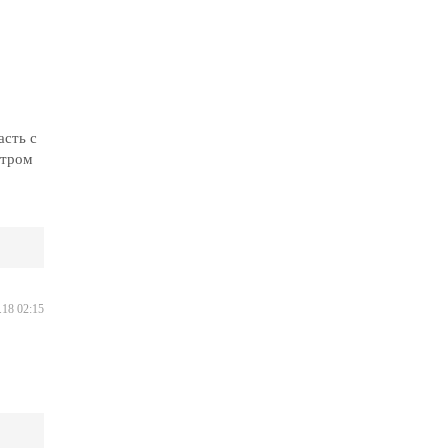
асть с
утром
.18 02:15