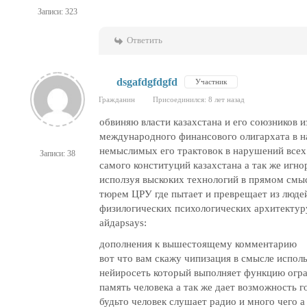
Записи: 323
Ответить
dsgafdgfdgfd
Участник
Гражданин
Присоединился: 8 лет назад
обвиняю власти казахстана и его союзников 
международного финансового олигархата в н
немыслимых его трактовок в нарушений всех
Записи: 38
самого конституций казахстана а так же игно
исползуя выскоких технологий в прямом смы
тюрем ЦРУ где пытает и преврещает из люд
физилогических психологических архитектур
айдарsays:
дополнения к вышестоящему комментарию
вот что вам скажу чипизация в смысле испол
нейиросеть который выполняет функцию огра
память человека а так же дает возможность г
будьто человек слушает радио и много чего а