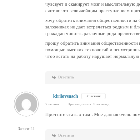
чувсвует и сканирует мозг и мыслительную д
считаю это величаейщим преступлением прот
хочу обратить внимания общественности на 
заложниках не дает встречаться родным и бл
гражддан чинитть различные рода препятстви
прошу обратить внимания обществоенности н
помощью высоких технологий и психотропных
чтоб встать на работу нарушает нормальную 
Ответить
kirilovsasch
Участник
Участник
Присоединился: 8 лет назад
Прочтите стать о том . Мне данная очень по
Записи: 24
Ответить