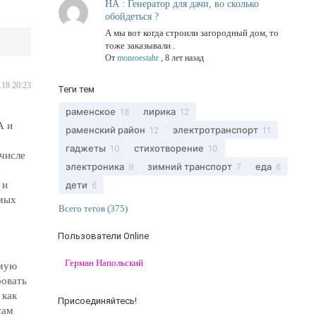
НА : Генератор для дачи, во сколько
обойдеться ?
А мы вот когда строили загородный дом, то
тоже заказывали .
От
monroestahr
,
8 лет назад
.18 20:23
Теги тем
раменское
лирика
18
12
А и
раменский район
электротранспорт
12
11
гаджеты
стихотворение
10
10
числе
электроника
зимний транспорт
еда
9
7
6
а
 и
дети
6
имых
Всего тегов (375)
Пользователи Online
Герман Напольский
емую
ровать
 как
Присоединяйтесь!
сам