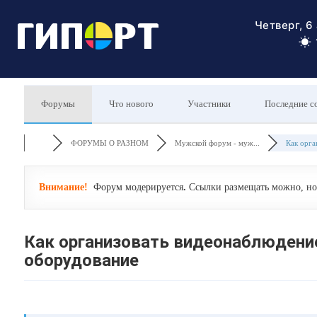
Четверг, 6
Форумы
Что нового
Участники
Последние с
ФОРУМЫ О РАЗНОМ
Мужской форум - муж...
Как орган
Внимание!
Форум модерируется
.
Ссылки размещать можно, но 
Как организовать видеонаблюдение
оборудование