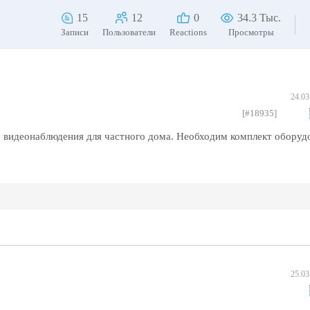
15
12
0
34.3 Тыс.
Записи
Пользователи
Reactions
Просмотры
24.03
[#18935]
 видеонаблюдения для частного дома. Необходим комплект оборуд
25.03