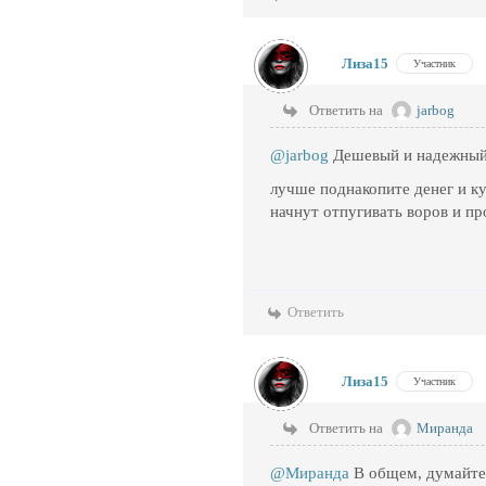
Лиза15
Участник
Ответить на
jarbog
@jarbog
Дешевый и надежный 
лучше поднакопите денег и к
начнут отпугивать воров и п
Ответить
Лиза15
Участник
Ответить на
Миранда
@Миранда
В общем, думайте 