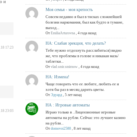
о и
Моя семья - моя крепость
Совсем недавно я был в тисках сложнейшей
болезни наркомания, был как будто в тумане,
выход...
От
EmiliaArturovna
,
4 года назад
НА: Слабая эрекция, что делать?
.18 17:23
Тебе нужно отдохнуть расслабиться) видно
же, что проблемы в голове и никакая мазь/
таблетки...
От
vlad.smir.smirnow
,
4 года назад
НА: Измена!
Чаще говорить что ее любите, любить ее и
хотя бы раз в месяц дарить цветы.
От
Эдуард
,
5 лет назад
НА : Игровые автоматы
.18 23:03
Играю только в . Лицензионные игровые
автоматы на рубли. Сейчас это лучшее казино
на рубли...
От
domovoi2580
,
8 лет назад