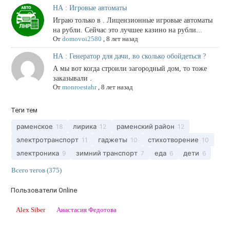
НА : Игровые автоматы
Играю только в . Лицензионные игровые автоматы
на рубли. Сейчас это лучшее казино на рубли...
От
domovoi2580
,
8 лет назад
НА : Генератор для дачи, во сколько обойдеться ?
А мы вот когда строили загородный дом, то тоже
заказывали .
От
monroestahr
,
8 лет назад
Теги тем
раменское
лирика
раменский район
18
12
12
электротранспорт
гаджеты
стихотворение
11
10
10
электроника
зимний транспорт
еда
дети
9
7
6
6
Всего тегов (375)
Пользователи Online
Alex Siber
Анастасия Федотова