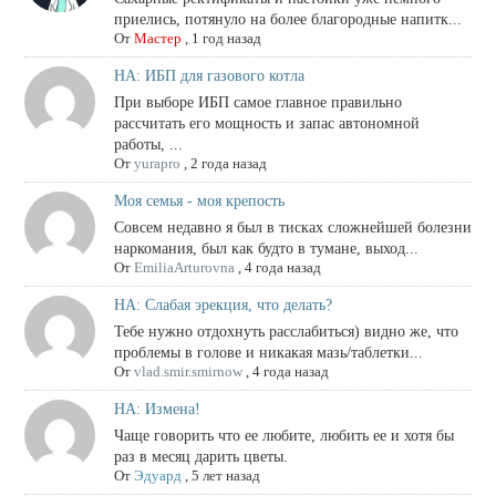
приелись, потянуло на более благородные напитк...
От
Мастер
,
1 год назад
НА: ИБП для газового котла
При выборе ИБП самое главное правильно
рассчитать его мощность и запас автономной
работы, ...
От
yurapro
,
2 года назад
Моя семья - моя крепость
Совсем недавно я был в тисках сложнейшей болезни
наркомания, был как будто в тумане, выход...
От
EmiliaArturovna
,
4 года назад
НА: Слабая эрекция, что делать?
Тебе нужно отдохнуть расслабиться) видно же, что
проблемы в голове и никакая мазь/таблетки...
От
vlad.smir.smirnow
,
4 года назад
НА: Измена!
Чаще говорить что ее любите, любить ее и хотя бы
раз в месяц дарить цветы.
От
Эдуард
,
5 лет назад