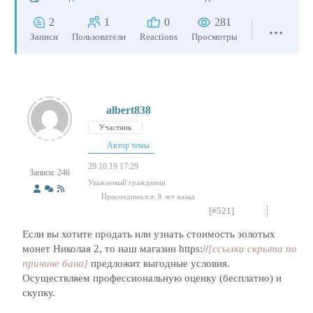
2
1
0
281
Записи
Пользователи
Reactions
Просмотры
albert838
Участник
Автор темы
29.10.19 17:29
Записи: 246
Уважаемый гражданин
Присоединился: 8 лет назад
[#521]
Если вы хотите продать или узнать стоимость золотых
монет Николая 2, то наш магазин https://
[ссылка скрыта по
причине бана]
предложит выгодные условия.
Осуществляем профессиональную оценку (бесплатно) и
скупку.