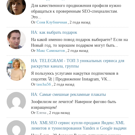
Для качественного продвижения профиля нужно
обращаться к проверенным SEO-специалистам.
Это...
От
Соня Клубничная
,
2 года назад
НА: как выбрать подарок
На какой именно повод подарок выбираете? Если на
Новый год, то хорошим подарком могут быть...
От
Макс Самокатов
,
2 года назад
НА: TELEGRAM - ТОП 3 уникальных сервиса для
раскрутки канала, группы
Я пользуюсь услугами накрутки подписчиков в
соцсетях 🚀 | Продвижение Instagram, VK...
От
tascha56
,
2 года назад
НА: Самые смешные рекламные плакаты
Зоофилизм не лечится! Наверное фигово быть
извращенцем!
От
Елена
,
2 года назад
НА: XMLSEO сервис купли-продажи Яндекс.XML
лимитов и туннелирования Yandex и Google выдачи