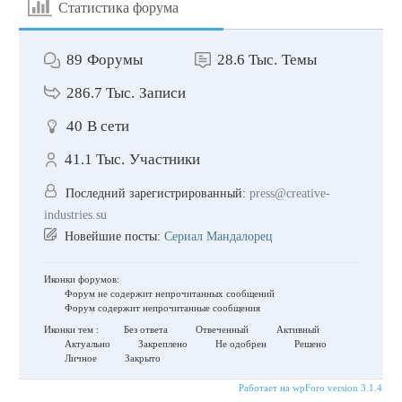
Статистика форума
89
Форумы
28.6 Тыс.
Темы
286.7 Тыс.
Записи
40
В сети
41.1 Тыс.
Участники
Последний зарегистрированный:
press@creative-
industries.su
Новейшие посты:
Сериал Мандалорец
Иконки форумов:
Форум не содержит непрочитанных сообщений
Форум содержит непрочитанные сообщения
Иконки тем :
Без ответа
Отвеченный
Активный
Актуально
Закреплено
Не одобрен
Решено
Личное
Закрыто
Работает на wpForo version 3.1.4