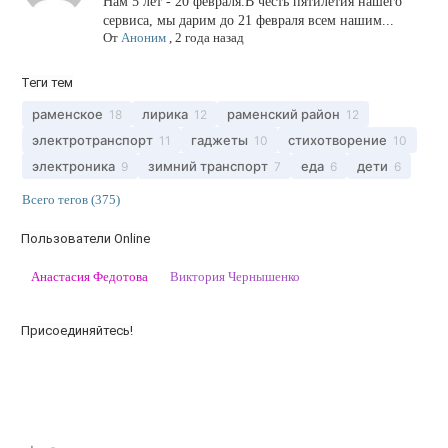
Нам 5 лет - 20 февраля.В честь пятилетия нашего
сервиса, мы дарим до 21 февраля всем нашим...
От
Аноним
,
2 года назад
Теги тем
раменское
лирика
раменский район
18
12
12
электротранспорт
гаджеты
стихотворение
11
10
10
электроника
зимний транспорт
еда
дети
9
7
6
6
Всего тегов (375)
Пользователи Online
Анастасия Федотова
Виктория Чернышенко
Присоединяйтесь!