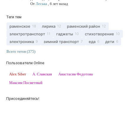
От
Леська
,
6 лет назад
Теги тем
раменское
лирика
раменский район
18
12
12
электротранспорт
гаджеты
стихотворение
11
10
10
электроника
зимний транспорт
еда
дети
9
7
6
6
Всего тегов (375)
Пользователи Online
Alex Siber
А. Славская
Анастасия Федотова
Максим Посметный
Присоединяйтесь!