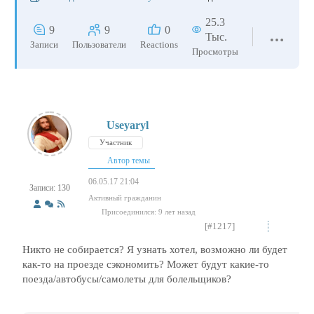
25.3
9
9
0
Тыс.
Записи
Пользователи
Reactions
Просмотры
Useyaryl
Участник
Автор темы
06.05.17 21:04
Записи: 130
Активный гражданин
Присоединился: 9 лет назад
[#1217]
Никто не собирается? Я узнать хотел, возможно ли будет
как-то на проезде сэкономить? Может будут какие-то
поезда/автобусы/самолеты для болельщиков?