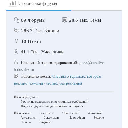
Статистика форума
89
Форумы
28.6 Тыс.
Темы
286.7 Тыс.
Записи
10
В сети
41.1 Тыс.
Участники
Последний зарегистрированный:
press@creative-
industries.su
Новейшие посты:
Отзывы о гадалках, которые
реально помогли (честно, без рекламы)
Иконки форумов:
Форум не содержит непрочитанных сообщений
Форум содержит непрочитанные сообщения
Иконки тем :
Без ответа
Отвеченный
Активный
Актуально
Закреплено
Не одобрен
Решено
Личное
Закрыто