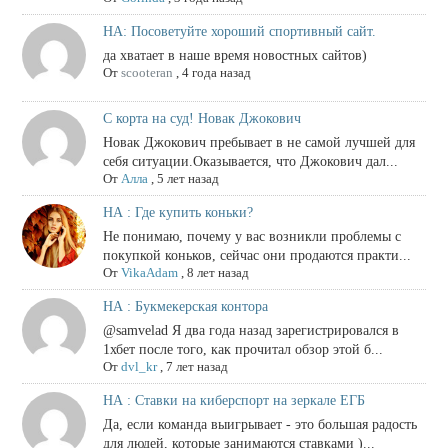
НА: Посоветуйте хороший спортивный сайт.
да хватает в наше время новостных сайтов)
От
scooteran
,
4 года назад
С корта на суд! Новак Джокович
Новак Джокович пребывает в не самой лучшей для
себя ситуации.Оказывается, что Джокович дал...
От
Алла
,
5 лет назад
НА : Где купить коньки?
Не понимаю, почему у вас возникли проблемы с
покупкой коньков, сейчас они продаются практи...
От
VikaAdam
,
8 лет назад
НА : Букмекерская контора
@samvelad Я два года назад зарегистрировался в
1хбет после того, как прочитал обзор этой б...
От
dvl_kr
,
7 лет назад
НА : Ставки на киберспорт на зеркале ЕГБ
Да, если команда выигрывает - это большая радость
для людей, которые занимаются ставками )...