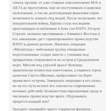
спектр оружия, от уже ставших классическими M16 и
AK74 до прототипов, еще не поступивших в широкое
пользование, а так же долгожданная фанатами серии
возможность плавать под водой. После нескольких лет
изнурительной войны, Европа стала последним
пристанищем ослабленных в боях сил НАТО. Остров
Стратис захвачен противником с ближнего Востока и
его завоевание даст гарантированное превосходство
НАТО в данном регионе. Началась операция
«Магнитуда»: небольшая группа специально
подготовленных солдат вместе с учеными под
прикрытием отправляются на остров в Средиземном
море. Миссия под угрозой краха! Команда
практически полностью уничтожена, а главного героя,
капитана Скотта Миллера, выбрасывает на берег
вражеского острова. Завершить операцию в его силах,
но на его пути встают все опасности современных
военных действий, безжалостная окружающая среда и
численное превосходство врага. Обдумывать
придется каждый шаг!
Заходите скачивайте много торрентов фильмов ,