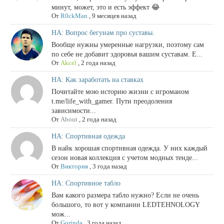
минут, может, это и есть эффект 😂
От
R0ckMan
,
9 месяцев назад
НА: Вопрос бегунам про суставы.
Вообще нужны умеренные нагрузки, поэтому сам
по себе не добавит здоровья вашим суставам. Е...
От
Akcel
,
2 года назад
НА: Как заработать на ставках
Почитайте мою историю жизни с игроманом
t.me/life_with_gamer. Пути преодоления
зависимости...
От
About
,
2 года назад
НА: Спортивная одежда
В найк хорошая спортивная одежда. У них каждый
сезон новая коллекция с учетом модных тенде...
От
Виктория
,
3 года назад
НА: Спортивное табло
Вам какого размера табло нужно? Если не очень
большого, то вот у компании LEDTEHNOLOGY
мож...
От
Gorinda
,
3 года назад