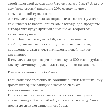
своей налоговой декларации.Что ему за это будет? А за это
ему "ярко светит" наказание 20% сверху помимо
невыплаченной суммы налога.
А в случае если ушлый заемщик еще и "включит умысел"
при невыплате налога, при таком раскладе дел, проценты
штрафа уже будут другими,а именно 40 (сорок) от
налоговой суммы.
Ст.75 Налогового кодекса РФ, гласит, что налоги
необходимо платить в строго установленные сроки,
нарушение статьи влечет начисление пеней, причем
ежедневно.
В случае, если долг перевалит планку за 600 тысяч рублей,
такому заемщику вправе надеть наручники на запястья.
Какое наказание понесёт банк?
Если банк своевременно не сообщит о неплательщике, ему
грозят штрафные санкции в размере 20 % от
невзысканного налога.
Если же бывший клиент не выплатит налог на сумму,
превышающую 2 млн рублей, должностному лицу банка
грозит до двух лет лишения свободы.