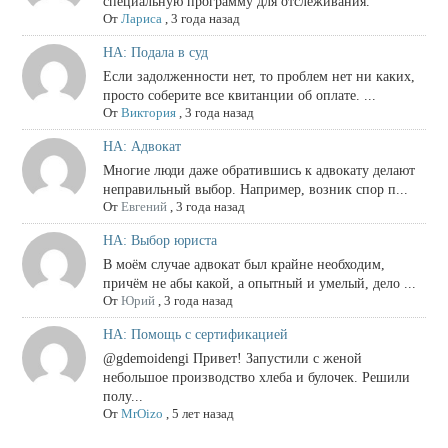
специальную программу для отслеживания.
От
Лариса
,
3 года назад
НА: Подала в суд
Если задолженности нет, то проблем нет ни каких,
просто соберите все квитанции об оплате. ...
От
Виктория
,
3 года назад
НА: Адвокат
Многие люди даже обратившись к адвокату делают
неправильный выбор. Например, возник спор п...
От
Евгений
,
3 года назад
НА: Выбор юриста
В моём случае адвокат был крайне необходим,
причём не абы какой, а опытный и умелый, дело ...
От
Юрий
,
3 года назад
НА: Помощь с сертификацией
@gdemoidengi Привет! Запустили с женой
небольшое производство хлеба и булочек. Решили
полу...
От
MrOizo
,
5 лет назад