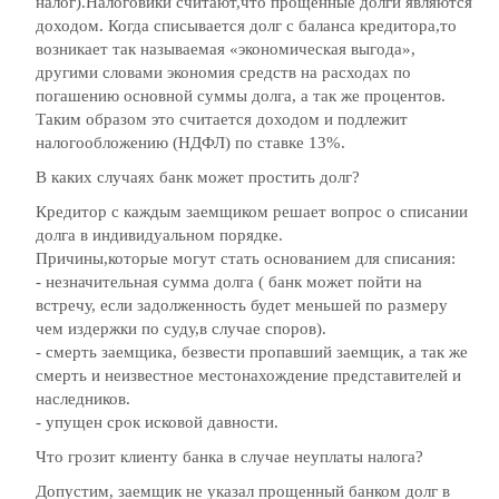
налог).Налоговики считают,что прощенные долги являются
доходом. Когда списывается долг с баланса кредитора,то
возникает так называемая «экономическая выгода»,
другими словами экономия средств на расходах по
погашению основной суммы долга, а так же процентов.
Таким образом это считается доходом и подлежит
налогообложению (НДФЛ) по ставке 13%.
В каких случаях банк может простить долг?
Кредитор с каждым заемщиком решает вопрос о списании
долга в индивидуальном порядке.
Причины,которые могут стать основанием для списания:
- незначительная сумма долга ( банк может пойти на
встречу, если задолженность будет меньшей по размеру
чем издержки по суду,в случае споров).
- смерть заемщика, безвести пропавший заемщик, а так же
смерть и неизвестное местонахождение представителей и
наследников.
- упущен срок исковой давности.
Что грозит клиенту банка в случае неуплаты налога?
Допустим, заемщик не указал прощенный банком долг в