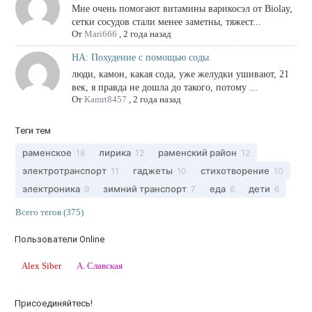
Мне очень помогают витамины варикосэл от Biolay,
сетки сосудов стали менее заметны, тяжест...
От
Mari666
,
2 года назад
НА: Похудение с помощью соды
люди, камон, какая сода, уже желудки ушивают, 21
век, я правда не дошла до такого, потому ...
От
Kamrt8457
,
2 года назад
Теги тем
раменское
лирика
раменский район
18
12
12
электротранспорт
гаджеты
стихотворение
11
10
10
электроника
зимний транспорт
еда
дети
9
7
6
6
Всего тегов (375)
Пользователи Online
Alex Siber
А. Славская
Присоединяйтесь!