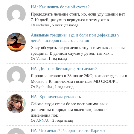
НА: Как лечить больной сустав?
Продолжать лечение стоит, но, если улучшений нет
7-10 дней, разумно вернуться к этому же в...
От
rachelm
,
6 месяцев назад
Анальные трещины, зуд и боли при дефекация у
детей - история нашего лечения
Хочу обсудить такую деликатную тему как анальные
трещины. В данном случае у детей, так как...
От
Vensa
,
1 год назад
НА: Диагноз Бесплодие, что делать?
Я родила первого в 38 после ЭКО, которое сделали в
Москве в Клиническом госпитале MD GROUP...
От
Ryabusha
,
1 год назад
НА: Хроническая усталость
Сейчас люди стали более восприимчивы к
различным природным явлениям, включая
изменения пог...
От
ANNAC
,
2 года назад
НА: Что делать? Говорят что это Варикоз!