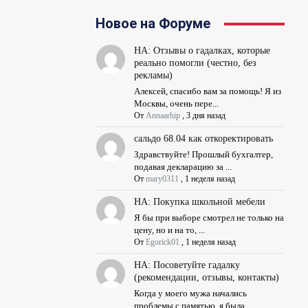
Новое на Форуме
НА: Отзывы о гадалках, которые
реально помогли (честно, без
рекламы)
Алексей, спасибо вам за помощь! Я из
Москвы, очень пере...
От
Annaarhip
,
3 дня назад
сальдо 68.04 как откоректировать
Здравствуйте! Прошлый бухгалтер,
подавая декларацию за ...
От
mary0311
,
1 неделя назад
НА: Покупка школьной мебели
Я бы при выборе смотрел не только на
цену, но и на то, ...
От
Egorick01
,
1 неделя назад
НА: Посоветуйте гадалку
(рекомендации, отзывы, контакты)
Когда у моего мужа начались
проблемы с памятью, я была ...