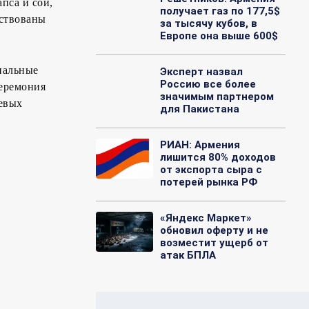
пса и сои,
получает газ по 177,5$
йствованы
за тысячу кубов, в
Европе она выше 600$
нальные
Эксперт назвал
Россию все более
церемония
значимым партнером
левых
для Пакистана
РИАН: Армения
лишится 80% доходов
от экспорта сыра с
потерей рынка РФ
«Яндекс Маркет»
обновил оферту и не
возместит ущерб от
атак БПЛА