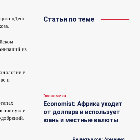
Статьи по теме
рацию «День
оза.
айском
анизаций из
ехнологии в
ве и
Экономика
Economist: Африка уходит
этапах
 основную и
от доллара и использует
удобрений,
юань и местные валюты
Решетников: Армения