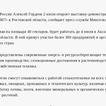
 России Алексей Гордеев 2 июля откроет выставку-демонст
007» в Ростовской области, сообщает пресс-служба Минсельх
ая на площади 40 гектаров, будет работать до 4 июля в Акс
области. В ней примут участие более 300 предприятий и орг
х стран.
представлены современные энерго- и ресурсосберегающие т
ом производстве, селекционные достижения в растениеводст
зяйственная техника.
тели смогут ознакомиться с работой сельхозтехники на всех 
овых, овощных, пропашных и технических культур, включая
ботку почвы, посев, внесение минеральных и органических 
 растений.