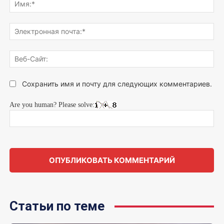
что
Им
думаете...
Эле
поч
Веб
Сай
Сохранить имя и почту для следующих комментариев.
Are you human? Please solve:
Статьи по теме