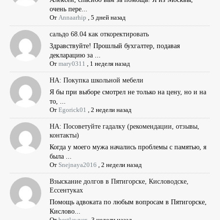
очень пере...
От
Annaarhip
,
5 дней назад
сальдо 68.04 как откоректировать
Здравствуйте! Прошлый бухгалтер, подавая
декларацию за ...
От
mary0311
,
1 неделя назад
НА: Покупка школьной мебели
Я бы при выборе смотрел не только на цену, но и на
то, ...
От
Egorick01
,
2 недели назад
НА: Посоветуйте гадалку (рекомендации, отзывы,
контакты)
Когда у моего мужа начались проблемы с памятью, я
была ...
От
Snejnaya2016
,
2 недели назад
Взыскание долгов в Пятигорске, Кисловодске,
Ессентуках
Помощь адвоката по любым вопросам в Пятигорске,
Кислово...
От
bestlawyer
,
3 недели назад