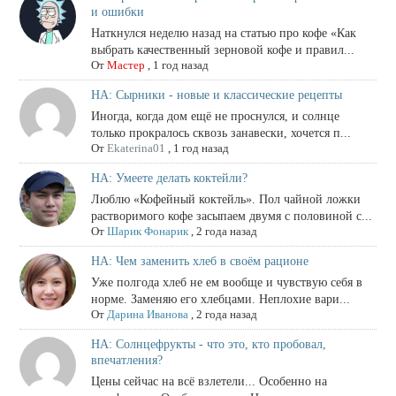
и ошибки
Наткнулся неделю назад на статью про кофе «Как
выбрать качественный зерновой кофе и правил...
От
Мастер
,
1 год назад
НА: Сырники - новые и классические рецепты
Иногда, когда дом ещё не проснулся, и солнце
только прокралось сквозь занавески, хочется п...
От
Ekaterina01
,
1 год назад
НА: Умеете делать коктейли?
Люблю «Кофейный коктейль». Пол чайной ложки
растворимого кофе засыпаем двумя с половиной с...
От
Шарик Фонарик
,
2 года назад
НА: Чем заменить хлеб в своём рационе
Уже полгода хлеб не ем вообще и чувствую себя в
норме. Заменяю его хлебцами. Неплохие вари...
От
Дарина Иванова
,
2 года назад
НА: Солнцефрукты - что это, кто пробовал,
впечатления?
Цены сейчас на всё взлетели... Особенно на