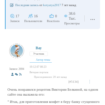
Последняя запись
от
kotyatya2017
7 лет назад
38.6
17
16
0
Тыс.
Записи
Пользователи
Reactions
Просмотры
Вау
Участник
Автор темы
19.12.07 00:23
Записи: 2694
Ветеран портала
Присоединился: 20 лет назад
[#5134]
Очень понравился рецептик Виктории Белкиной, на одном
сайте она вылажела его:
" Итак, для приготовления конфет я беру банку сгущенного