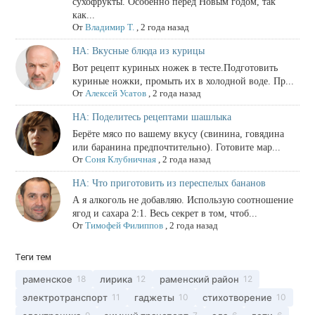
сухофрукты. Особенно перед Новым годом, так
как...
От
Владимир Т.
,
2 года назад
НА: Вкусные блюда из курицы
Вот рецепт куриных ножек в тесте.Подготовить
куриные ножки, промыть их в холодной воде. Пр...
От
Алексей Усатов
,
2 года назад
НА: Поделитесь рецептами шашлыка
Берёте мясо по вашему вкусу (свинина, говядина
или баранина предпочтительно). Готовите мар...
От
Соня Клубничная
,
2 года назад
НА: Что приготовить из переспелых бананов
А я алкоголь не добавляю. Использую соотношение
ягод и сахара 2:1. Весь секрет в том, чтоб...
От
Тимофей Филиппов
,
2 года назад
Теги тем
раменское
лирика
раменский район
18
12
12
электротранспорт
гаджеты
стихотворение
11
10
10