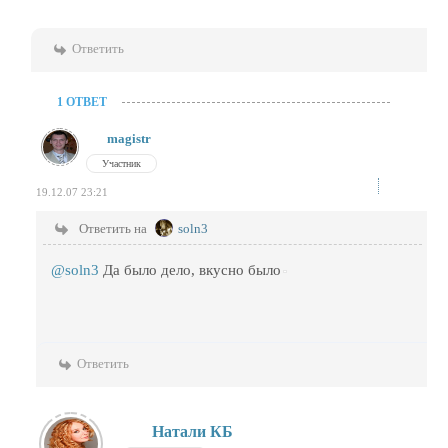
Ответить
1 ОТВЕТ
magistr
Участник
19.12.07 23:21
Ответить на
soln3
@soln3
Да было дело, вкусно было
Ответить
Натали КБ