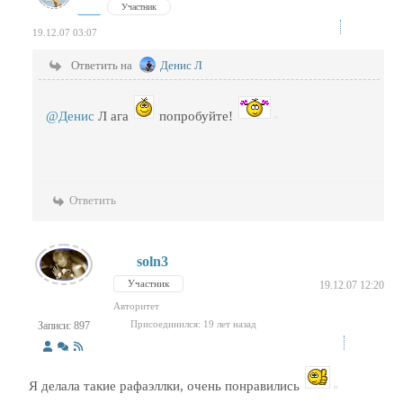
Участник
19.12.07 03:07
Ответить на
Денис Л
@Денис
Л ага
попробуйте!
Ответить
soln3
Участник
19.12.07 12:20
Авторитет
Присоединился: 19 лет назад
Записи: 897
Я делала такие рафаэллки, очень понравились