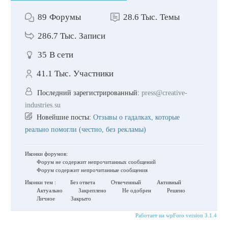
89
Форумы
28.6 Тыс.
Темы
286.7 Тыс.
Записи
35
В сети
41.1 Тыс.
Участники
Последний зарегистрированный:
press@creative-
industries.su
Новейшие посты:
Отзывы о гадалках, которые
реально помогли (честно, без рекламы)
Иконки форумов:
Форум не содержит непрочитанных сообщений
Форум содержит непрочитанные сообщения
Иконки тем :
Без ответа
Отвеченный
Активный
Актуально
Закреплено
Не одобрен
Решено
Личное
Закрыто
Работает на wpForo version 3.1.4