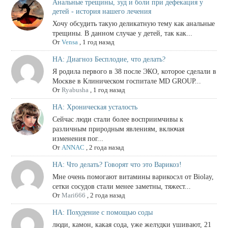
Анальные трещины, зуд и боли при дефекация у
детей - история нашего лечения
Хочу обсудить такую деликатную тему как анальные
трещины. В данном случае у детей, так как...
От
Vensa
,
1 год назад
НА: Диагноз Бесплодие, что делать?
Я родила первого в 38 после ЭКО, которое сделали в
Москве в Клиническом госпитале MD GROUP...
От
Ryabusha
,
1 год назад
НА: Хроническая усталость
Сейчас люди стали более восприимчивы к
различным природным явлениям, включая
изменения пог...
От
ANNAC
,
2 года назад
НА: Что делать? Говорят что это Варикоз!
Мне очень помогают витамины варикосэл от Biolay,
сетки сосудов стали менее заметны, тяжест...
От
Mari666
,
2 года назад
НА: Похудение с помощью соды
люди, камон, какая сода, уже желудки ушивают, 21