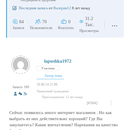
Последняя запись
от
Валерия12
8 лет назад
31.2
84
70
0
Тыс.
Записи
Пользователи
Reactions
Просмотры
lapushka1972
Участник
Автор темы
18.08.14 21:06
Записи: 189
Уважаемый гражданин
Присоединился: 12 лет назад
[#584]
Сейчас появилось много интернет магазинов . Но как
выбрать из них действительно хороший? Где Вы
закупаетесь? Какие впечатления? Нарекания на качество