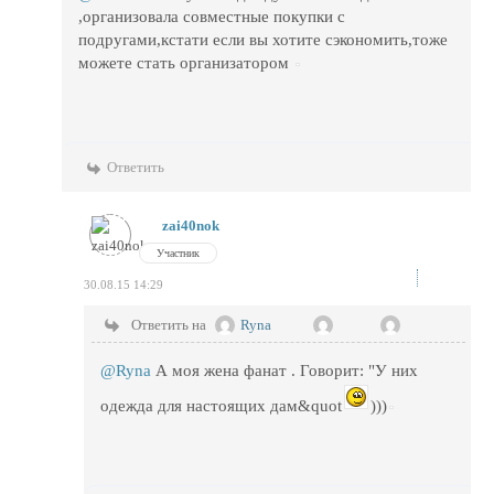
,организовала совместные покупки с
подругами,кстати если вы хотите сэкономить,тоже
можете стать организатором
Ответить
zai40nok
Участник
30.08.15 14:29
Ответить на
Ryna
@Ryna
А моя жена фанат . Говорит: "У них
одежда для настоящих дам&quot
)))