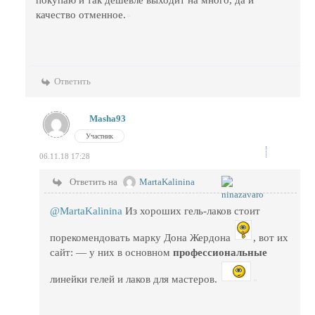
покупаю и так дешевле выходит на много, да и
качество отменное.
Ответить
Masha93
Участник
06.11.18 17:28
Ответить на
MartaKalinina
@MartaKalinina
Из хороших гель-лаков стоит
порекомендовать марку Дона Жердона
, вот их
сайт: — у них в основном
профессиональные
линейки гелей и лаков для мастеров.