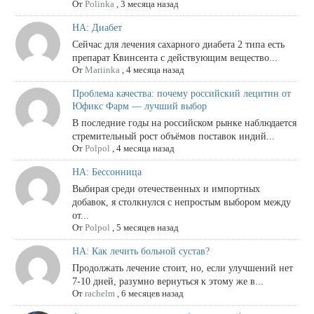
От
Polinka
,
3 месяца назад
НА: Диабет
Сейчас для лечения сахарного диабета 2 типа есть
препарат Квинсента с действующим вещество...
От
Mariinka
,
4 месяца назад
Проблема качества: почему российский лецитин от
Юфикс Фарм — лучший выбор
В последние годы на российском рынке наблюдается
стремительный рост объёмов поставок индий...
От
Polpol
,
4 месяца назад
НА: Бессонница
Выбирая среди отечественных и импортных
добавок, я столкнулся с непростым выбором между
от...
От
Polpol
,
5 месяцев назад
НА: Как лечить больной сустав?
Продолжать лечение стоит, но, если улучшений нет
7-10 дней, разумно вернуться к этому же в...
От
rachelm
,
6 месяцев назад