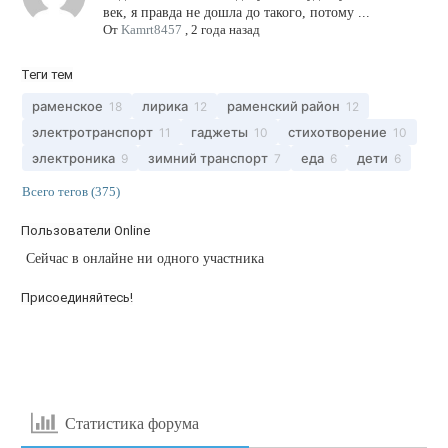
век, я правда не дошла до такого, потому ...
От
Kamrt8457
,
2 года назад
Теги тем
раменское
лирика
раменский район
18
12
12
электротранспорт
гаджеты
стихотворение
11
10
10
электроника
зимний транспорт
еда
дети
9
7
6
6
Всего тегов (375)
Пользователи Online
Сейчас в онлайне ни одного участника
Присоединяйтесь!
Статистика форума